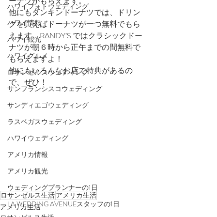
ーナツがもらえます。
ハワイフォトウェディング
他にもダンキンドーナツでは、ドリン
ハワイ情報
クを買えばドーナツが一つ無料でもら
えます。RANDY’S ではクラシックドー
ハワイ観光
ナツが朝６時から正午までの間無料で
ハワイグルメ
もらえますよ！
他にもいろんなお店で特典があるの
ロサンゼルスウェディング
で、ぜひ！
サンフランシスコウェディング
サンディエゴウェディング
ラスベガスウェディング
ハワイウェディング
アメリカ情報
アメリカ観光
ウェディングプランナーの1日
ロサンゼルス生活
アメリカ生活
LA WEDDING AVENUEスタッフの1日
アメリカ生活