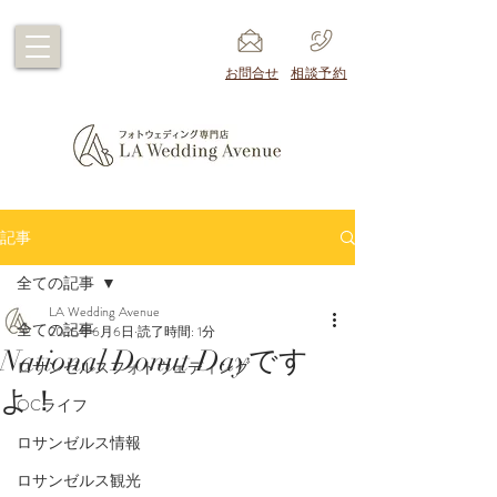
​お問合せ
​相談予約
記事
全ての記事
LA Wedding Avenue
全ての記事
2025年6月6日
読了時間: 1分
National Donut Dayです
ロサンゼルスフォトウェディング
よ！
OCライフ
ロサンゼルス情報
ロサンゼルス観光