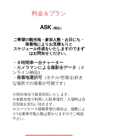
料金＆プラン
ASK
（税込）
ご希望の観光地・参加人数・お日にち・
発着地によりお見積もりと
スケジュール作成を
いたしますので
まず
はお問合せください。
・８時間車一台チャーター
・
カメラマンによる撮影全データ
（オ
ンライン納品
）
・
発着地選択可
（ホテル/空港/お好き
な場所での発着が可能です）
​※30分単位で延長対応いたします。
​※各観光地で利用した駐車場代・入場料は当
日別途お支払い頂きます。
※スーツケース積載希望の場合は、個数によ
り1台乗車可能人数は変わりますのでご相談
下さい。