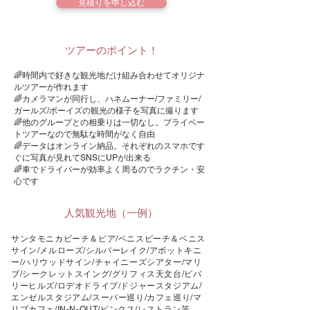
見積りを申し込む
​ツアーのポイント！
🌈時間内で好きな観光地だけ組み合わせてオリジナ
ルツアーが作れます
🌈カメラマンが同行し、ハネムーナー/ファミリー/
ガールズ/ボーイズの観光の様子を写真に撮ります
🌈​他のグループとの相乗りは一切なし。プライベー
トツアーなので無駄な時間がなく自由
🌈データはオンライン納品。それぞれのスマホです
ぐに写真が見れてSNSにUPが出来る
🌈車でドライバーが効率よく周るのでラクチン・安
心です
​人気観光地（一例）
サンタモニカビーチ＆ピア/ベニスビーチ＆ベニス
サイン/メルローズ/シルバーレイク/アボットキニ
ー/ハリウッドサイン/チャイニーズシアター/マリ
ブ/シークレットスイング/グリフィス天文台/ビバ
リーヒルズ/ロデオドライブ/ドジャースタジアム/
エンゼルスタジアム/スーパー巡り/カフェ巡り/マ
リブカフェ/IN-N-OUT/ピンクス/レストラン等