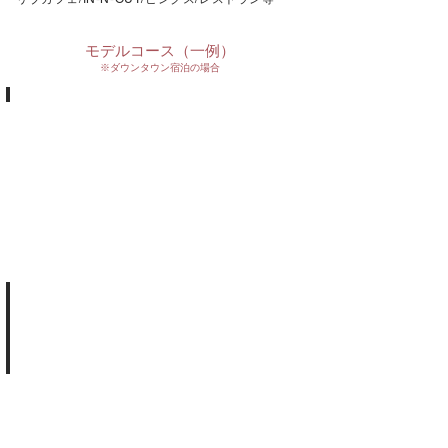
​モデルコース（一例）
​※ダウンタウン宿泊の場合
Plan①よくばりコース
12:30
宿
泊
ホ
テ
ル
お
迎
え
13:00
ハ
リ
ウ
ッ
ド
散
Plan②お洒落スポットコース
策
15:00
9:00
ハ
リ
宿