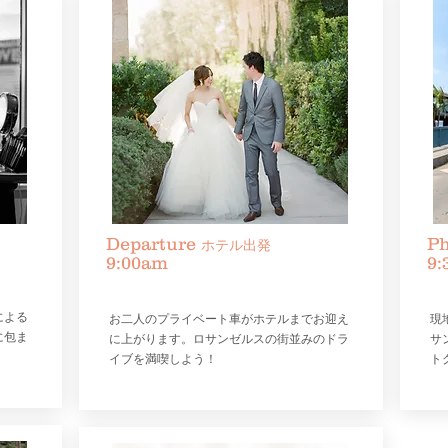
Departure
P
ホテル出発
9:00am
9:
による
お二人のプライベート車がホテルまでお迎え
​
に包ま
に上がります。ロサンゼルスの街並みのドラ
サ
イブを満喫しよう！
ト