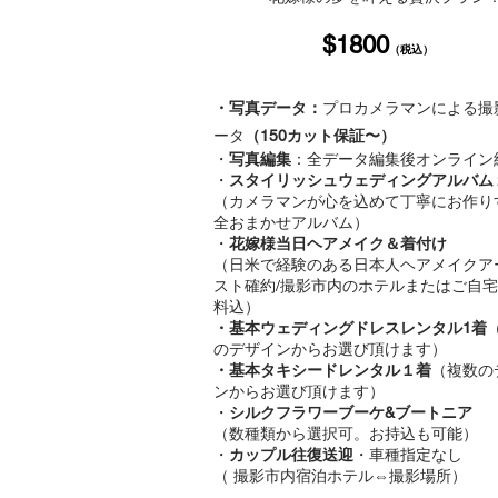
$18
00
（税込
）
・写真データ：
プロカメラマンによる撮
ータ
（
150カット保証〜）
・
写真編集
：全データ編集後オンライン
・
スタイリッシュウェディングアルバム
（
カメラマンが心を込めて丁寧にお作り
全おまかせアルバム）
・
花嫁様当日ヘアメイク＆着付け
（日米で経験のある日本人ヘアメイクア
スト確約/撮影市内のホテルまたはご自
料込）
・
基本ウェディングドレスレンタル1着
のデザインからお選び頂けます）
・
​基本タキシードレンタル１着
（複数の
ンからお選び頂けます）
・
シルクフラワーブーケ&ブートニア
（数種類から選択可。お持込も可能）
・
カップル往復送迎
・車種指定なし
（ 撮影市内宿泊ホテル⇔撮影場所）​​