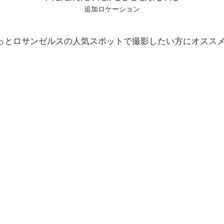
​追加ロケーション
もっとロサンゼルスの人気スポットで撮影したい方に
オスス
ベニスサイン
DTLA(