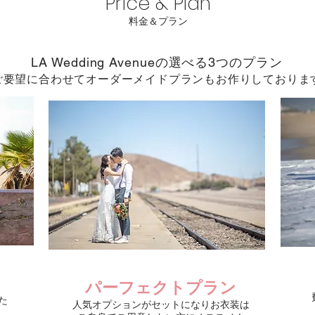
Price & Plan
​料金＆プラン
LA Wedding Avenueの選べる3つのプラン
​ご要望に合わせてオーダーメイドプランもお作りしております
パーフェクトプラン
た
人気オプションがセットになり
お衣装は
！