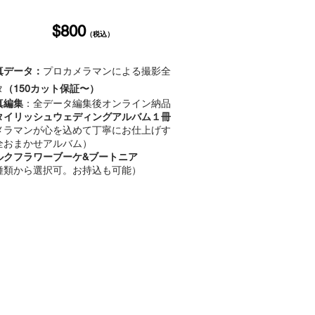
$8
00
（
税込
）
真データ：
プロカメラマンによる撮影全
タ
（
150カット保証〜）
真編集
：全データ編集後オンライン納品
タイリッシュウェディングアルバム１冊
メラマンが心を込めて丁寧にお仕上げす
全おまかせアルバム）
ルクフラワーブーケ&ブートニア
種類から選択可。お持込も可能）