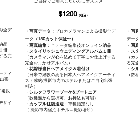
ご自身で
ご用意したい方にオススメ！
​
$120
0
（
税込
）
影全デ
・写真データ：
プロカメラマンによる撮影全デ
・写
ータ
（
150カット保証〜）
デー
納品
・
写真編集
：全データ編集後オンライン納品
・
写
１冊
・
スタイリッシュウェディングアルバム１冊
・
ス
する完
（
カメラマンが心を込めて丁寧にお仕上げする
（
カ
完全おまかせアルバム）
る完
・
花嫁様当日ヘアメイク＆着付け
・
シ
ーティ
（日米で経験のある日本人ヘアメイクアーティ
（数
宅出
張
スト確約/撮影市内の
ホテルまたはご自宅出張
料込）
（複数
・
シルクフラワーブーケ&ブートニア
（数種類から選択可。お持込も可能）
デザイ
・
カップル往復送迎
・車種指定なし
（ 撮影市内宿泊ホテル⇔撮影場所）​​