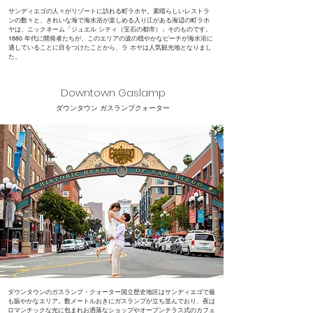
サンディエゴの人々がリゾートに訪れる町ラホヤ。素晴らしいレストラ
ンの数々と、きれいな海で海水浴が楽しめる入り江がある海辺の町ラホ
ヤは、ニックネーム「ジュエル シティ（宝石の都市）」そのものです。
1880 年代に開発者たちが、このエリアの波の穏やかなビーチが海水浴に
適していることに目をつけたことから、ラ ホヤは人気観光地となりまし
た。
Downtown Gaslamp
​ダウンタウン ガスランプクォーター
ダウンタウン
のガスランプ・クォーター国立歴史地区は
サンディエゴ
で最
も賑やかなエリア。数メートルおきにガスランプが立ち並んでおり、夜は
ロマンチックな光に包まれお洒落なショップやオープンテラス式のカフェ