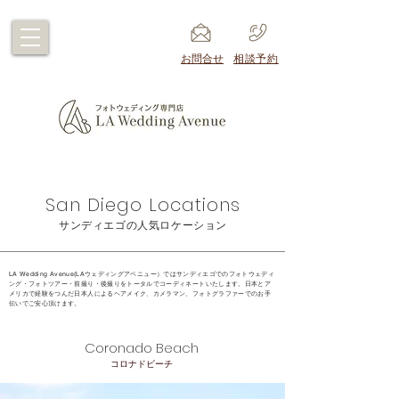
​お問合せ
​相談予約
​​San Diego Locations
​サンディエゴの人気ロケーション
LA Wedding Avenue(LAウェディングアベニュー）ではサンディエゴでのフォトウェディ
ング・フォトツアー・前撮り・後撮り
をトータルでコーディネートいたします。日本とア
メリカで経験をつんだ日本人によるヘアメイク、カメラマン、フォトグラファーでのお手
伝いでご安心頂けます。
Coronado Beach
コロナドビーチ