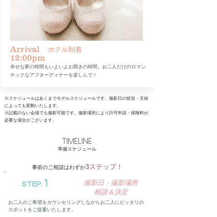
Arrival
ホテル到着
12:00pm
​幸せな夢の時間もいよいよお開きの時間。お二人だけのロマン
チックなアフターディナーを楽しんで！
※スケジュールはあくまでモデルスケジュールです。撮影日の状況・天候
によっても変動いたします。
※記載のない会場でも撮影可能です。撮影場所により許可申請・保険料が
必要な場合がございます。
TIMELINE
​準備スケジュール
3ステップ！
​事前のご相談はわずか
1
撮影日・撮影場所
STEP.
​相談＆決定
お二人のご希望をカウンセリングしながらお二人にピッタリの
スポットをご提案いたします。