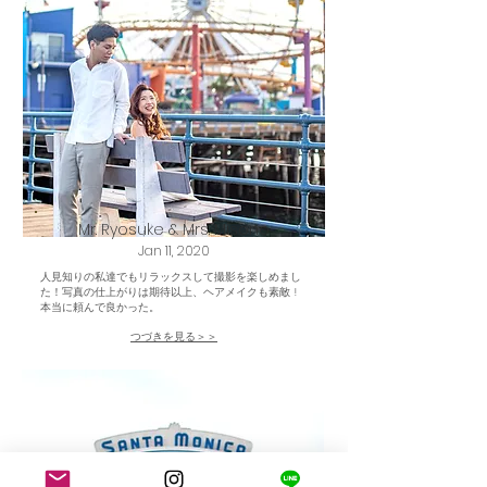
Mr. Ryosuke & Mrs. Misono
Jan 11, 2020
人見知りの私達でもリラックスして撮影を楽しめまし
た！写真の仕上がりは期待以上、ヘアメイクも素敵 !
本当に頼んで良かった。
つづきを見る＞＞