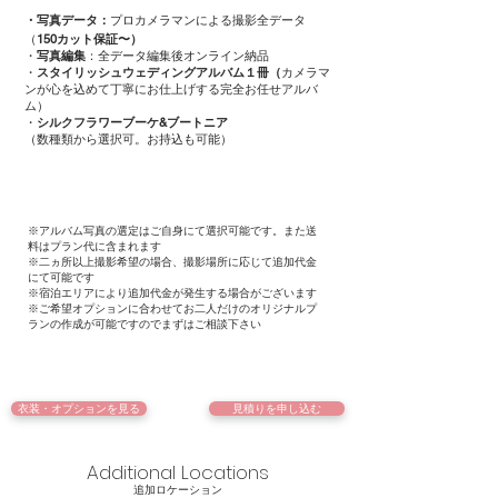
・写真データ：
プロカメラマンによる撮影全データ
（
150カット保証〜）
・
写真編集
：全データ編集後オンライン納品
・
スタイリッシュウェディングアルバム１冊（
カメラマ
ンが心を込めて丁寧にお仕上げする完全お任せアルバ
ム）
・
シルクフラワーブーケ&ブートニア
（数種類から選択可。お持込も可能）
※アルバム写真の選定はご自身にて選択可能です。また送
料はプラン代に含まれます
※二ヵ所以上撮影希望の場合、撮影場所に応じて追加代金
にて可能です
​※宿泊エリアにより追加代金が発生する場合がございます
※ご希望オプションに合わせてお二人だけのオリジナルプ
ランの作成が可能ですのでまずはご相談下さい
衣装・オプションを見る
見積りを申し込む
Additional Locations
​追加ロケーション