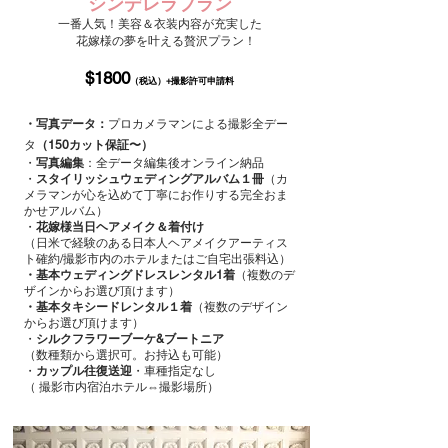
シンデレラプラン
一番人気！美容＆衣装内容が充実した
花嫁様の夢を叶える贅沢
プラン！
$180
0
（
税込
）+撮影許可申請料
・写真データ：
プロカメラマンによる撮影全デー
タ
（
150カット保証〜）
・
写真編集
：全データ編集後オンライン納品
・
スタイリッシュウェディングアルバム１冊
（
カ
メラマンが心を込めて丁寧にお作りする完全おま
かせアルバム）
・
花嫁様当日ヘアメイク＆着付け
（日米で経験のある日本人ヘアメイクアーティス
ト確約/
撮影市内の
ホテルまたはご自宅出張料込）
・
基本ウェディングドレスレンタル1着
（複数のデ
ザインからお選び頂けます）
・
​基本タキシードレンタル１着
（複数のデザイン
からお選び頂けます）
・
シルクフラワーブーケ&ブートニア
（数種類から選択可。お持込も可能）
・
カップル往復送迎
・車種指定なし
（ 撮影市内宿泊ホテル⇔撮影場所）​​