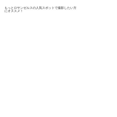
​もっとロサンゼルスの人気スポットで撮影したい方
に
オススメ！
ハリウッドサイン
ベニスサイン
DTLA(Art District)
メルローズ
ビバリーヒルズ
アボットキニー