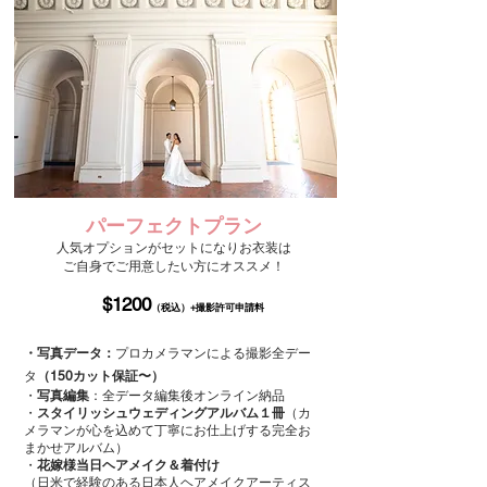
パーフェクトプラン
人気オプションがセットになり
お衣装は
ご自身で
ご用意したい方にオススメ！
​
$120
0
（
税込
）+撮影許可申請料
・写真データ：
プロカメラマンによる撮影全デー
タ
（
150カット保証〜）
・
写真編集
：全データ編集後オンライン納品
・
スタイリッシュウェディングアルバム１冊
（
カ
メラマンが心を込めて丁寧にお仕上げする完全お
まかせアルバム）
・
花嫁様当日ヘアメイク＆着付け
（日米で経験のある日本人ヘアメイクアーティス