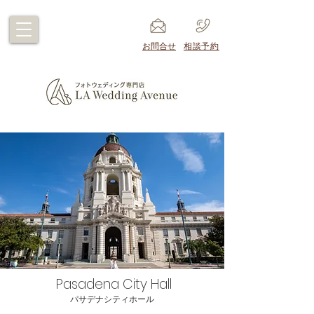
​お問合せ
​相談予約
Pasadena City Hall
​パサデナシティホール