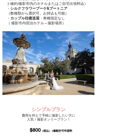
ト確約/撮影市内のホテルまたはご自宅出張料込）
・
シルクフラワーブーケ&ブートニア
（数種類から選択可。お持込も可能）
・
カップル往復送迎
・車種指定なし
（ 撮影市内
宿泊ホテル⇔撮影場所）​​
シンプルプラン
費用を抑えて手軽に撮影したい方に
人気
！撮影オンリープラン！
$8
00
（
税込）+撮影許可申請料