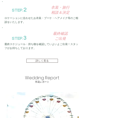
衣装・旅行
2
STEP.
​相談＆決定
​ロケーションに合わせたお衣装・ブーケ・ヘアメイク等のご相
談をいたします。
​最終確認
3
​ご出発
STEP.
最終スケジュール・持ち物を確認していよいよご出発！
スタッ
フがお待ちしております。
詳しく見る
Wedding Report​
​卒花レポート