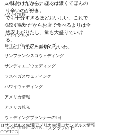
い味付けだから。ぼくは濃くてほんの
ハワイフォトウェディング
り辛いのが好き。
ハワイ情報
でも十分すぎるほどおいしい。これで
ハワイ観光
$22くらいだからお店で食べるよりは全
然安上がりだし、量も大盛りでいけ
ハワイグルメ
る。
ロサンゼルスウェディング
Costco、ほんと裏切らないわ。
サンフランシスコウェディング
サンディエゴウェディング
ラスベガスウェディング
ハワイウェディング
アメリカ情報
アメリカ観光
ウェディングプランナーの1日
ロサンゼルス生活
アメリカ生活
ロサンゼルス情報
LA WEDDING AVENUEスタッフの1日
COSTCO