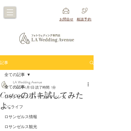
​お問合せ
​相談予約
記事
全ての記事
LA Wedding Avenue
全ての記事
2025年6月1日
読了時間: 1分
Costcoのポキ試してみた
ロサンゼルスフォトウェディング
よ。
OCライフ
ロサンゼルス情報
ロサンゼルス観光