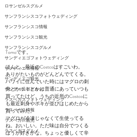
ロサンゼルスグルメ
サンフランシスコフォトウェディング
サンフランシスコ情報
サンフランシスコ観光
サンフランシスコグルメ
Tomoです。
サンディエゴフォトウェディング
ほんと、最近のCostcoはすごいわ。
サンディエゴ情報
ありがたいものがどんどんでてくる。
サンディエゴ観光
ハワイに住んでいた時にはマグロの刺
身とかポキとかは普通にあっていつも
サンディエゴグルメ
買ってたけど、うちの近所のCostcoに
ラスベガスフォトウェディング
も最近刺身やポキが並びはじめたから
ラスベガス情報
買ってみた。
マグロが冷凍じゃなくて生使ってる
ラスベガス観光
ね。おいしい。ただ味は自分でつくる
ラスベガスグルメ
ほうが好きかな。ちょっと優しくて辛