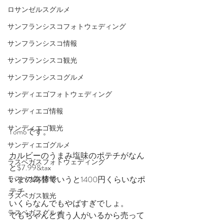
ロサンゼルスグルメ
サンフランシスコフォトウェディング
サンフランシスコ情報
サンフランシスコ観光
サンフランシスコグルメ
サンディエゴフォトウェディング
サンディエゴ情報
サンディエゴ観光
Tomoです。
サンディエゴグルメ
カルビーのうまみ塩味のポテチがなん
ラスベガスフォトウェディング
と$7.99&tax
いまの為替でいうと1400円くらいなポ
ラスベガス情報
テチ。
ラスベガス観光
いくらなんでもやばすぎでしょ。
ラスベガスグルメ
でもちゃんと買う人がいるから売って