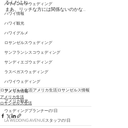
るんだよね…
ハワイフォトウェディング
まあ、リッチな方には関係ないのかな…
ハワイ情報
ハワイ観光
ハワイグルメ
ロサンゼルスウェディング
サンフランシスコウェディング
サンディエゴウェディング
ラスベガスウェディング
ハワイウェディング
ロサンゼルス生活
アメリカ生活
ロサンゼルス情報
アメリカ情報
アメリカ生活
アメリカ観光
ロサンゼルス生活
ウェディングプランナーの1日
LA WEDDING AVENUEスタッフの1日