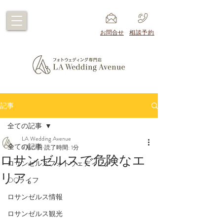
​お問合せ
​相談予約
記事
全ての記事
LA Wedding Avenue
全ての記事
5月22日
読了時間: 1分
ロサンゼルスで危険なエ
ロサンゼルスフォトウェディング
リア。
OCライフ
ロサンゼルス情報
ロサンゼルス観光