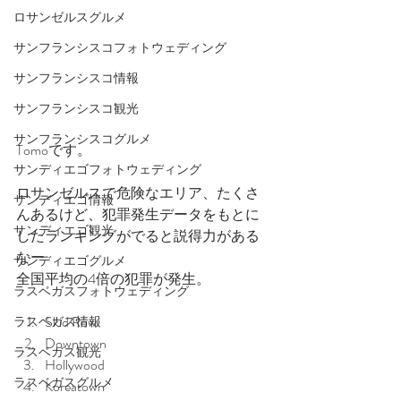
ロサンゼルスグルメ
サンフランシスコフォトウェディング
サンフランシスコ情報
サンフランシスコ観光
サンフランシスコグルメ
Tomoです。
サンディエゴフォトウェディング
ロサンゼルスで危険なエリア、たくさ
サンディエゴ情報
んあるけど、犯罪発生データをもとに
サンディエゴ観光
したランキングがでると説得力がある
なー
サンディエゴグルメ
全国平均の4倍の犯罪が発生。
ラスベガスフォトウェディング
Skid Row
ラスベガス情報
Downtown 
ラスベガス観光
Hollywood 
ラスベガスグルメ
Koreatown