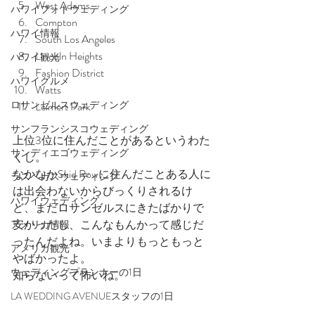
West Adams
ハワイフォトウェディング
Compton
ハワイ情報
South Los Angeles
Lincoln Heights
ハワイ観光
Fashion District
ハワイグルメ
Watts
ロサンゼルスウェディング
Leimert Park
サンフランシスコウェディング
上位3位に住んだことがあるというわた
サンディエゴウェディング
くし。
なかなかSkid Rowに住んだことある人に
ラスベガスウェディング
は出会わないからびっくりされるけ
ハワイウェディング
ど、まだロサンゼルスにきたばかりで
安かったし、こんなもんかって感じだ
アメリカ情報
ったんだよね。いまよりもっともっと
アメリカ観光
やばかったよ。
ウェディングプランナーの1日
知らないって怖いね。
LA WEDDING AVENUEスタッフの1日