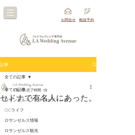
​お問合せ
​相談予約
記事
全ての記事
LA Wedding Avenue
全ての記事
5月21日
読了時間: 1分
セドナで有名人にあった。
ロサンゼルスフォトウェディング
OCライフ
ロサンゼルス情報
ロサンゼルス観光