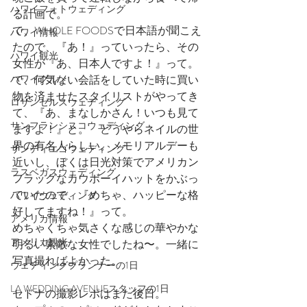
ハワイフォトウェディング
る計画で。
で、WHOLE FOODSで日本語が聞こえ
ハワイ情報
たので、『あ！』っていったら、その
ハワイ観光
女性が『あ、日本人ですよ！』って。
で、何気ない会話をしていた時に買い
ハワイグルメ
物を済ませたスタイリストがやってき
ロサンゼルスウェディング
て、『あ、まなしかさん！いつも見て
サンフランシスコウェディング
ますよ！』と。　どうやらネイルの世
界の有名人らしい。メモリアルデーも
サンディエゴウェディング
近いし、ぼくは日光対策でアメリカン
ラスベガスウェディング
フラッグなカウボーイハットをかぶっ
ていたので、『めちゃ、ハッピーな格
ハワイウェディング
好してますね！』って。
アメリカ情報
めちゃくちゃ気さくな感じの華やかな
アメリカ観光
明るい素敵な女性でしたね〜。一緒に
写真撮ればよかった。
ウェディングプランナーの1日
LA WEDDING AVENUEスタッフの1日
セドナの撮影レポはまた後日。