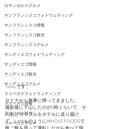
ロサンゼルスグルメ
サンフランシスコフォトウェディング
サンフランシスコ情報
サンフランシスコ観光
サンフランシスコグルメ
サンディエゴフォトウェディング
サンディエゴ情報
サンディエゴ観光
サンディエゴグルメ
Tomo です。
ラスベガスフォトウェディング
セドナから無事に帰ってきました。
ラスベガス情報
撮影後に下山したのが6時くらいで、そ
ラスベガス観光
のあとカップルをホテルに送り届け
て、いつものようにWHOLE FOODSで
ラスベガスグルメ
晩ご飯を買って運転しながら食べて帰