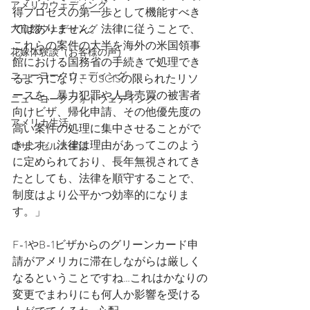
アメリカウェディング
得プロセスの第一歩として機能すべき
ではありません。法律に従うことで、
大自然ウェディング
これらの案件の大半を海外の米国領事
花嫁体験談（お客様の声）
館における国務省の手続きで処理でき
ニューヨークウェディング
るようになり、USCISの限られたリソ
ースを、暴力犯罪や人身売買の被害者
ニューヨークフォトウェディング
向けビザ、帰化申請、その他優先度の
アメリカ生活
高い案件の処理に集中させることがで
きます。法律は理由があってこのよう
ロサンゼルス生活
に定められており、長年無視されてき
たとしても、法律を順守することで、
制度はより公平かつ効率的になりま
す。」
F-1やB-1ビザからのグリーンカード申
請がアメリカに滞在しながらは厳しく
なるということですね…これはかなりの
変更でまわりにも何人か影響を受ける