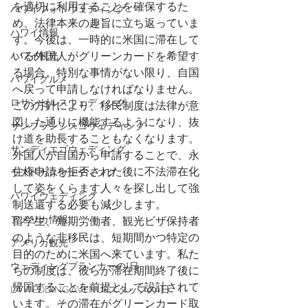
を適切に利用することを確保するた
ハワイフォトウェディング
め、法律本来の趣旨に立ち返っていま
ハワイ情報
す。今後は、一時的に米国に滞在して
いる外国人がグリーンカードを希望す
ハワイ観光
る場合、特別な事情がない限り、自国
ハワイグルメ
へ戻って申請しなければなりません。
ロサンゼルスウェディング
この方針により、移民制度は法律が意
図した通りに機能するようになり、抜
サンフランシスコウェディング
け道を助長することもなくなります。
サンディエゴウェディング
外国人が自国から申請することで、永
住権申請を拒否された後に不法滞在化
ラスベガスウェディング
して姿をくらます人々を探し出して強
ハワイウェディング
制送還する必要も減少します。
アメリカ情報
留学生、短期労働者、観光ビザ保持者
のような非移民は、短期間かつ特定の
アメリカ観光
目的のために米国へ来ています。私た
ウェディングプランナーの1日
ちの制度は、彼らが滞在期間終了後に
帰国することを前提として設計されて
LA WEDDING AVENUEスタッフの1日
います。その滞在がグリーンカード取