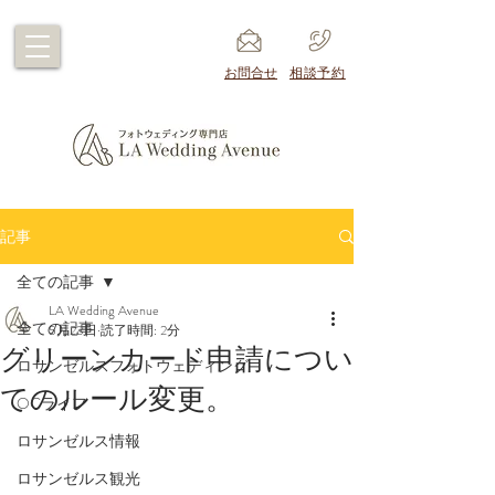
​お問合せ
​相談予約
記事
全ての記事
LA Wedding Avenue
全ての記事
5月23日
読了時間: 2分
グリーンカード申請につい
ロサンゼルスフォトウェディング
てのルール変更。
OCライフ
ロサンゼルス情報
ロサンゼルス観光