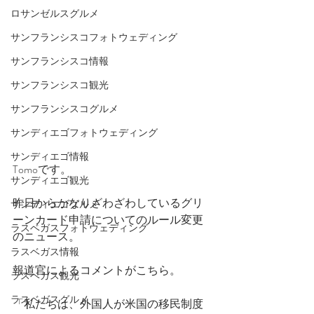
ロサンゼルスグルメ
サンフランシスコフォトウェディング
サンフランシスコ情報
サンフランシスコ観光
サンフランシスコグルメ
サンディエゴフォトウェディング
サンディエゴ情報
Tomoです。
サンディエゴ観光
昨日からかなりざわざわしているグリ
サンディエゴグルメ
ーンカード申請についてのルール変更
ラスベガスフォトウェディング
のニュース。
ラスベガス情報
報道官によるコメントがこちら。
ラスベガス観光
ラスベガスグルメ
「私たちは、外国人が米国の移民制度