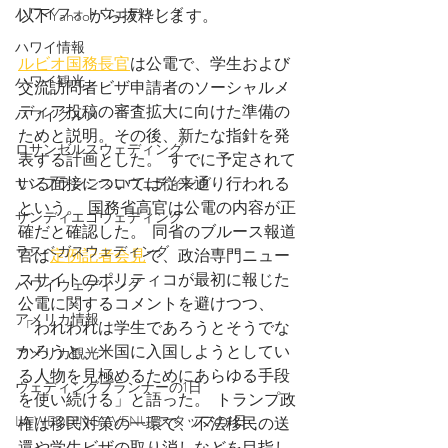
ハワイフォトウェディング
以下Yahooから抜粋します。
ハワイ情報
ルビオ国務長官
は公電で、学生および
ハワイ観光
交流訪問者ビザ申請者のソーシャルメ
ディア投稿の審査拡大に向けた準備の
ハワイグルメ
ためと説明。その後、新たな指針を発
ロサンゼルスウェディング
表する計画とした。  すでに予定されて
いる面接については従来通り行われる
サンフランシスコウェディング
という。  国務省高官は公電の内容が正
サンディエゴウェディング
確だと確認した。  同省のブルース報道
ラスベガスウェディング
官は
定例記者会見
で、政治専門ニュー
スサイトのポリティコが最初に報じた
ハワイウェディング
公電に関するコメントを避けつつ、
アメリカ情報
「われわれは学生であろうとそうでな
かろうと、米国に入国しようとしてい
アメリカ観光
る人物を見極めるためにあらゆる手段
ウェディングプランナーの1日
を使い続ける」と語った。  トランプ政
LA WEDDING AVENUEスタッフの1日
権は移民対策の一環で、不法移民の送
還や学生ビザの取り消しなどを目指し