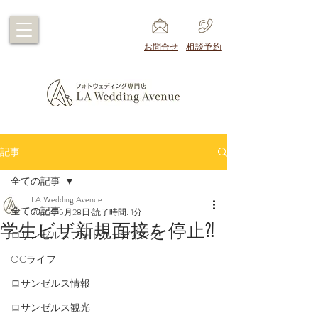
​お問合せ
​相談予約
記事
全ての記事
LA Wedding Avenue
全ての記事
2025年5月28日
読了時間: 1分
学生ビザ新規面接を停止⁈
ロサンゼルスフォトウェディング
OCライフ
ロサンゼルス情報
ロサンゼルス観光