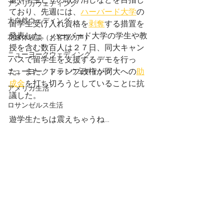
アメリカウェディング
ており、先週には、
ハーバード大学
の
大自然ウェディング
留学生受け入れ資格を
剥奪
する措置を
発表した。  ハーバード大学の学生や教
花嫁体験談（お客様の声）
授を含む数百人は２７日、同大キャン
ニューヨークウェディング
パスで留学生を支援するデモを行っ
た。また、トランプ政権が同大への
助
ニューヨークフォトウェディング
成金
を打ち切ろうとしていることに抗
アメリカ生活
議した。
ロサンゼルス生活
遊学生たちは震えちゃうね…