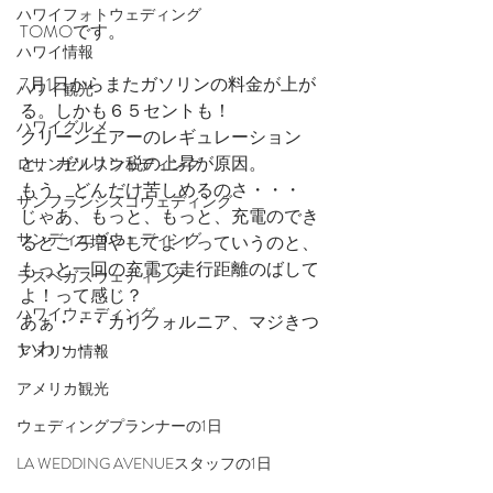
ハワイフォトウェディング
TOMOです。
ハワイ情報
7月1日からまたガソリンの料金が上が
ハワイ観光
る。しかも６５セントも！
ハワイグルメ
クリーンエアーのレギュレーション
と、ガソリン税の上昇が原因。
ロサンゼルスウェディング
もう、どんだけ苦しめるのさ・・・
サンフランシスコウェディング
じゃあ、もっと、もっと、充電のでき
サンディエゴウェディング
るところ増やしてよ！っていうのと、
もっと一回の充電で走行距離のばして
ラスベガスウェディング
よ！って感じ？
ハワイウェディング
あぁ・・・カリフォルニア、マジきつ
いわ・・・
アメリカ情報
アメリカ観光
ウェディングプランナーの1日
LA WEDDING AVENUEスタッフの1日