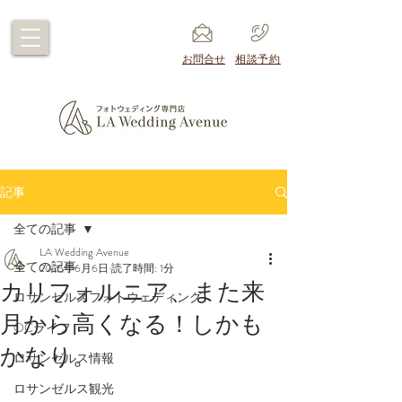
​お問合せ
​相談予約
記事
全ての記事
LA Wedding Avenue
全ての記事
2025年6月6日
読了時間: 1分
カリフォルニア、また来
ロサンゼルスフォトウェディング
月から高くなる！しかも
OCライフ
かなり。
ロサンゼルス情報
ロサンゼルス観光