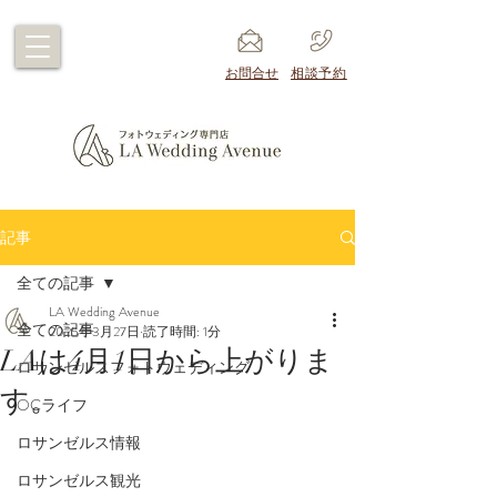
​お問合せ
​相談予約
記事
全ての記事
LA Wedding Avenue
全ての記事
2025年3月27日
読了時間: 1分
LAは4月1日から上がりま
ロサンゼルスフォトウェディング
す。
OCライフ
ロサンゼルス情報
ロサンゼルス観光