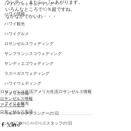
ウンティ、またSales Taxあがります。
ハワイフォトウェディング
いろんなところで10％超ですね。
ハワイ情報
なかなかでかいわ・・・
ハワイ観光
ハワイグルメ
ロサンゼルスウェディング
サンフランシスコウェディング
サンディエゴウェディング
ラスベガスウェディング
ハワイウェディング
ロサンゼルス生活
アメリカ生活
ロサンゼルス情報
アメリカ情報
ロサンゼルス情報
アメリカ観光
アメリカ生活
ロサンゼルス生活
ウェディングプランナーの1日
LA WEDDING AVENUEスタッフの1日