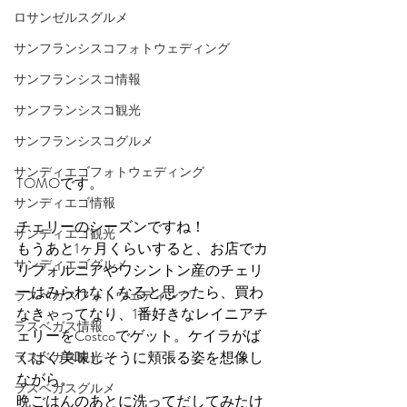
ロサンゼルスグルメ
サンフランシスコフォトウェディング
サンフランシスコ情報
サンフランシスコ観光
サンフランシスコグルメ
サンディエゴフォトウェディング
TOMOです。
サンディエゴ情報
チェリーのシーズンですね！
サンディエゴ観光
もうあと1ヶ月くらいすると、お店でカ
サンディエゴグルメ
リフォルニアやワシントン産のチェリ
ーはみられなくなると思ったら、買わ
ラスベガスフォトウェディング
なきゃってなり、1番好きなレイニアチ
ラスベガス情報
ェリーをCostcoでゲット。ケイラがば
くばく美味しそうに頬張る姿を想像し
ラスベガス観光
ながら。
ラスベガスグルメ
晩ごはんのあとに洗ってだしてみたけ