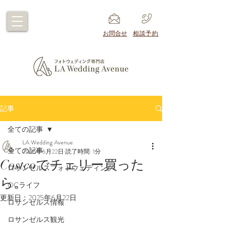
​お問合せ
​相談予約
記事
全ての記事
LA Wedding Avenue
全ての記事
2025年6月22日
読了時間: 1分
Costcoでチェリー買った
ロサンゼルスフォトウェディング
ら。
OCライフ
更新日：
2025年6月22日
ロサンゼルス情報
ロサンゼルス観光