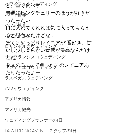
ハワイフォトウェディング
ど、全く食べず…
普通にビングチェリーのほうが好きだ
ハワイ情報
ったみたい…
ハワイ観光
口に入れてくれれば気に入ってもらえ
ると思うんだけどな…
ハワイグルメ
ぼくはやっぱりレイニアが1番好き。甘
ロサンゼルスウェディング
いし少し柔らかい食感が最高なんだけ
サンフランシスコウェディング
どね！
今回のCostcoで買ったこのレイニアあ
サンディエゴウェディング
たりだったよー！
ラスベガスウェディング
ハワイウェディング
アメリカ情報
アメリカ観光
ウェディングプランナーの1日
LA WEDDING AVENUEスタッフの1日