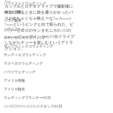
た。
ハワイフォトウェディング
カップルとロデオドライブで撮影後に
教会に戻るときに前を通りかかったバ
ハワイ情報
スがめちゃくちゃ映えーなTea Around 
ハワイ観光
Townというピンクと白で彩られた、ビ
ハワイグルメ
バリーヒルズのサンタモニカBLVDの
Love and Peachサインから90分ドライブ
ロサンゼルスウェディング
しながらティーを楽しむというアトラ
サンフランシスコウェディング
クション。
サンディエゴウェディング
ラスベガスウェディング
ハワイウェディング
アメリカ情報
アメリカ観光
ウェディングプランナーの1日
LA WEDDING AVENUEスタッフの1日