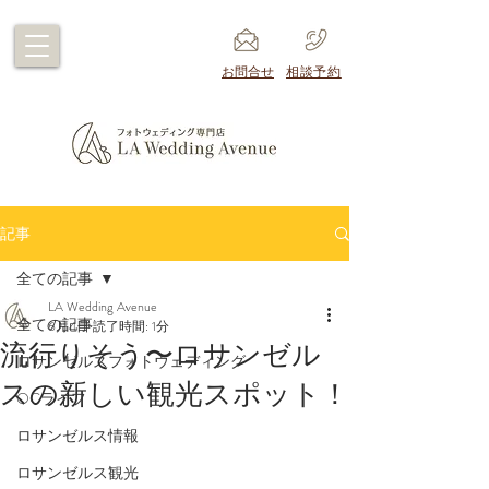
​お問合せ
​相談予約
記事
全ての記事
LA Wedding Avenue
全ての記事
6月4日
読了時間: 1分
流行りそう〜ロサンゼル
ロサンゼルスフォトウェディング
スの新しい観光スポット！
OCライフ
ロサンゼルス情報
ロサンゼルス観光