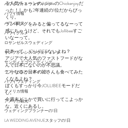
る人気チェーンのJollibeeのChickenjoyだ
ハワイフォトウェディング
った！しかも2年連続の1位だからびっ
ハワイ情報
くり。
ハワイ観光
ランキングをみると偏ってるなーって
感じちゃうけど、それでもJollibeeすご
ハワイグルメ
いなーって。
ロサンゼルスウェディング
日本って、JOLLIBEEないよね？
サンフランシスコウェディング
アジアで大人気のファストフードがな
サンディエゴウェディング
んで日本にないのか不思議。
こうなると日本の皆さんも食べてみた
ラスベガスウェディング
くなるよね？
ハワイウェディング
ぼくもすっかり今JOLLIBEEモードだ
アメリカ情報
し。
今週末どこかで買いに行ってこよっか
アメリカ観光
な。近くにあるし。
ウェディングプランナーの1日
LA WEDDING AVENUEスタッフの1日