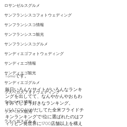
ロサンゼルスグルメ
サンフランシスコフォトウェディング
サンフランシスコ情報
サンフランシスコ観光
サンフランシスコグルメ
サンディエゴフォトウェディング
サンディエゴ情報
サンディエゴ観光
Tomoです。
サンディエゴグルメ
毎日いろんなサイトがいろんなランキ
ラスベガスフォトウェディング
ングを出してて、なんやかんやおもわ
ラスベガス情報
ずみてしまう好きなランキング。
USA TODAYがだしてた全米フライドチ
ラスベガス観光
キンランキングで1位に選ばれたのはフ
ラスベガスグルメ
ィリピン発世界に1700店舗以上を構え