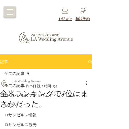
​お問合せ
​相談予約
記事
全ての記事
LA Wedding Avenue
全ての記事
2025年7月26日
読了時間: 1分
全米ランキングで1位はま
ロサンゼルスフォトウェディング
さかだった。
OCライフ
ロサンゼルス情報
ロサンゼルス観光