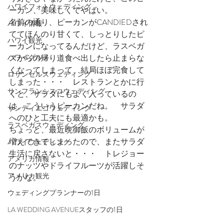
ハワイフォトウェディング
ーカン、美味しくてやばい。
名前の通り、ピーカンがCANDIEDされ
ハワイ情報
ててほんのり甘くて、しっとりしたピ
ハワイ観光
ーカンになってるんだけど、ラスベガ
スからの帰り道食べ出したら止まらな
ハワイグルメ
くなってしまって、結局ほぼ完食して
ロサンゼルスウェディング
しまった・・・　レストランとかに行
サンフランシスコウェディング
くと、サラダにもよく入っているの
は、こういうピーカンだね。　サラダ
サンディエゴウェディング
へのひと工夫にも最適かも。
ラスベガスウェディング
ちょっと、最近晩御飯のボリュームが
増えてきてしまったので、またサラダ
ハワイウェディング
生活に戻さないと・・・　トレジョー
アメリカ情報
のナッツやドライフルーツが活躍しそ
アメリカ観光
うかな。
ウェディングプランナーの1日
LA WEDDING AVENUEスタッフの1日