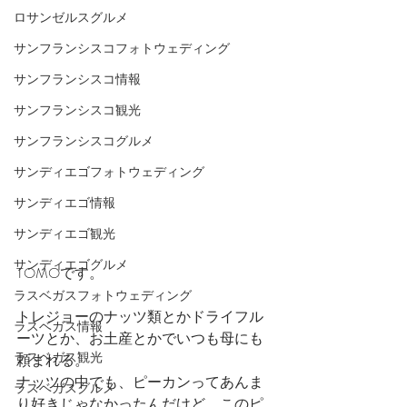
ロサンゼルスグルメ
サンフランシスコフォトウェディング
サンフランシスコ情報
サンフランシスコ観光
サンフランシスコグルメ
サンディエゴフォトウェディング
サンディエゴ情報
サンディエゴ観光
サンディエゴグルメ
TOMOです。
ラスベガスフォトウェディング
トレジョーのナッツ類とかドライフル
ラスベガス情報
ーツとか、お土産とかでいつも母にも
ラスベガス観光
頼まれる。
ナッツの中でも、ピーカンってあんま
ラスベガスグルメ
り好きじゃなかったんだけど、このピ