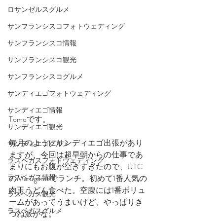
ロサンゼルスグルメ
サンフランシスコフォトウェディング
サンフランシスコ情報
サンフランシスコ観光
サンフランシスコグルメ
サンディエゴフォトウェディング
サンディエゴ情報
Tomoです。
サンディエゴ観光
毎月のようにサンディエゴ出張があり
サンディエゴグルメ
ますが、今回は超早朝からの仕事であ
ラスベガスフォトウェディング
まりにもお腹が空きすぎたので、UTC
ラスベガス情報
のMarugameでランチ。初めて1番人気の
肉玉うどん食べた。空腹には1番ボリュ
ラスベガス観光
ームがあってうまいけど、やっぱりき
ラスベガスグルメ
つね派かな。