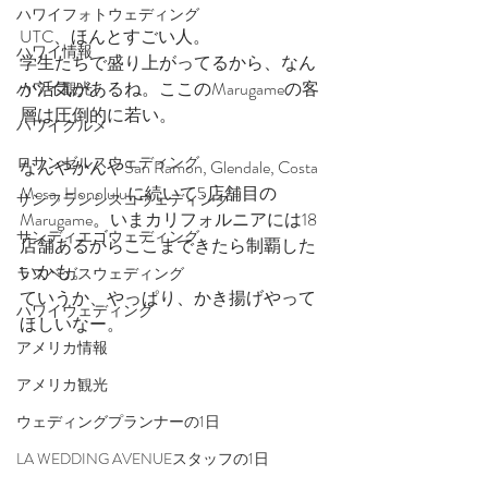
ハワイフォトウェディング
UTC、ほんとすごい人。
ハワイ情報
学生たちで盛り上がってるから、なん
か活気があるね。ここのMarugameの客
ハワイ観光
層は圧倒的に若い。
ハワイグルメ
ロサンゼルスウェディング
なんやかんやSan Ramon, Glendale, Costa 
Mesa, Honoluluに続いて5店舗目の
サンフランシスコウェディング
Marugame。いまカリフォルニアには18
サンディエゴウェディング
店舗あるからここまできたら制覇した
いかも。
ラスベガスウェディング
ていうか、やっぱり、かき揚げやって
ハワイウェディング
ほしいなー。
アメリカ情報
アメリカ観光
ウェディングプランナーの1日
LA WEDDING AVENUEスタッフの1日