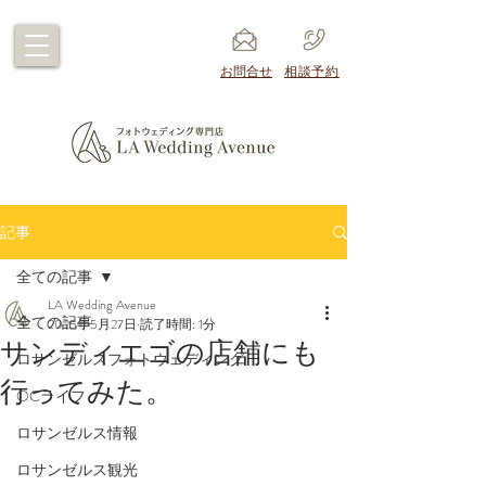
​お問合せ
​相談予約
記事
全ての記事
LA Wedding Avenue
全ての記事
2025年5月27日
読了時間: 1分
サンディエゴの店舗にも
ロサンゼルスフォトウェディング
行ってみた。
OCライフ
ロサンゼルス情報
ロサンゼルス観光