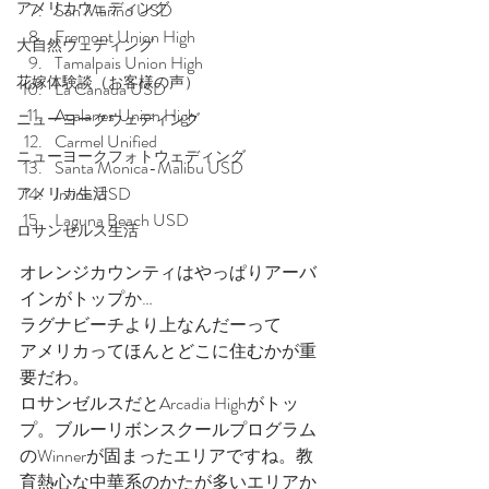
アメリカウェディング
San Marino USD
Fremont Union High
大自然ウェディング
Tamalpais Union High
花嫁体験談（お客様の声）
La Canada USD
Acalanes Union High
ニューヨークウェディング
Carmel Unified
ニューヨークフォトウェディング
Santa Monica-Malibu USD
Irvine USD
アメリカ生活
Laguna Beach USD
ロサンゼルス生活
オレンジカウンティはやっぱりアーバ
インがトップか…
ラグナビーチより上なんだーって
アメリカってほんとどこに住むかが重
要だわ。
ロサンゼルスだとArcadia Highがトッ
プ。ブルーリボンスクールプログラム
のWinnerが固まったエリアですね。教
育熱心な中華系のかたが多いエリアか