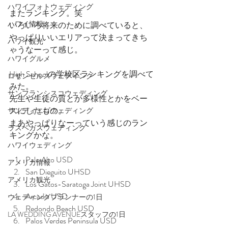
ハワイフォトウェディング
またランキング。笑
ハワイ情報
いろいろ将来のために調べていると、
やっぱりいいエリアって決まってきち
ハワイ観光
ゃうなーって感じ。
ハワイグルメ
High Schoolの学校区ランキングを調べて
ロサンゼルスウェディング
みた。
サンフランシスコウェディング
先生や生徒の質とか多様性とかをベー
スにしたもの。
サンディエゴウェディング
まあやっぱりなーっていう感じのラン
ラスベガスウェディング
キングかな。
ハワイウェディング
Palo Alto USD
アメリカ情報
San Dieguito UHSD
アメリカ観光
Los Gatos-Saratoga Joint UHSD
Arcadia USD
ウェディングプランナーの1日
Redondo Beach USD
LA WEDDING AVENUEスタッフの1日
Palos Verdes Peninsula USD