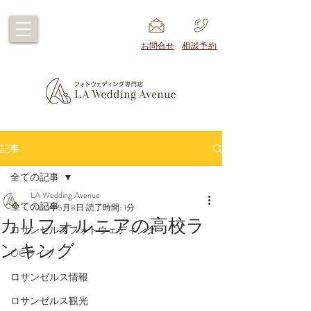
​お問合せ
​相談予約
記事
全ての記事
LA Wedding Avenue
全ての記事
2024年5月8日
読了時間: 1分
カリフォルニアの高校ラ
ロサンゼルスフォトウェディング
ンキング
OCライフ
ロサンゼルス情報
ロサンゼルス観光