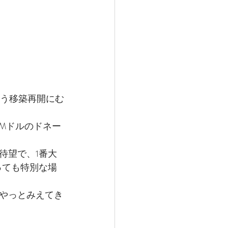
うとう移築再開にむ
0Mドルのドネー
待望で、1番大
っても特別な場
やっとみえてき