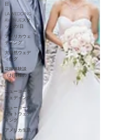
日
LA WEDDING
AVENUEスタ
ッフの1日
アメリカウェ
ディング
大自然ウェデ
ィング
花嫁体験談
（お客様の
声）
ニューヨーク
ウェディング
ニューヨーク
フォトウェデ
ィング
アメリカ生活