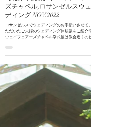
LA Wedding Avenue
2023年1月14日
【花嫁体験談】ウェイフェアー
ズチャペル,ロサンゼルスウェ
ディング NOV.2022
ロサンゼルスでウェディングのお手伝いさせてい
ただいたご夫婦のウェディング体験談をご紹介🌹
ウェイフェアーズチャペル挙式後は教会近くのビ
ーチでヘアスタイルチェンジをしてロケーション
フォトをお楽しみ頂きました♪ブーケは生花でオー
ダーメイドさせて頂きました♪とっても可愛かっ
た〜...