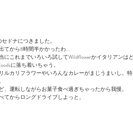
のセドナにつきました。
出てから8時間半かかったわ…
にこれまでいろいろ試してWildflowerかイタリアン
 Foodsに落ち着いちゃう。
リルカリフラワーやいろんなカレーがまじうまいし。特
。
ど、運転しながらお菓子食べ過ぎちゃったから我慢。
べてからロングドライブしよっと。