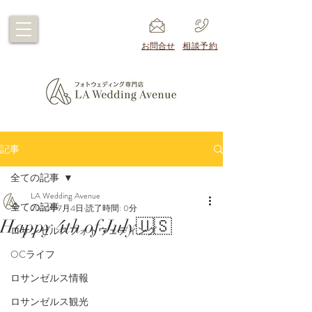
​お問合せ
​相談予約
記事
全ての記事
LA Wedding Avenue
全ての記事
2024年7月4日
読了時間: 0分
Happy 4th of July🇺🇸
ロサンゼルスフォトウェディング
OCライフ
ロサンゼルス情報
ロサンゼルス観光