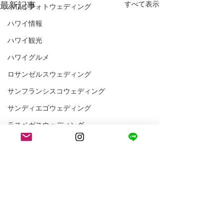
最新記事
すべて表示
ハワイフォトウェディング
ハワイ情報
ハワイ観光
ハワイグルメ
ロサンゼルスウェディング
サンフランシスコウェディング
サンディエゴウェディング
ラスベガスウェディング
ハワイウェディング
アメリカ情報
アメリカ観光
ウェディングプランナーの1日
LA WEDDING AVENUEスタッフの1日
コメント