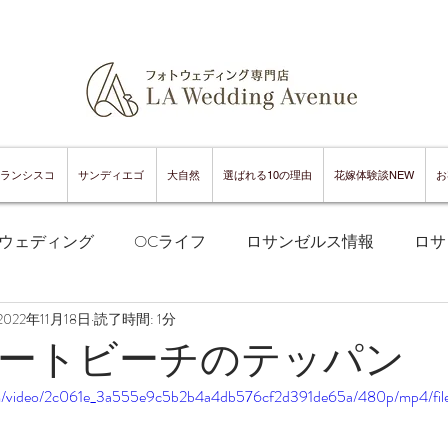
ランシスコ
サンディエゴ
大自然
選ばれる10の理由
花嫁体験談NEW
お
ウェディング
OCライフ
ロサンゼルス情報
ロサ
2022年11月18日
読了時間: 1分
フランシスコフォトウェディング
サンフランシスコ情報
ートビーチのテッパン
.com/video/2c061e_3a555e9c5b2b4a4db576cf2d391de65a/480p/mp4/fi
ンフランシスコグルメ
サンディエゴフォトウェディング