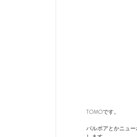
サンディエゴ観光
サンデ
ラスベガス観光
ラスベガ
ハワイグルメ
ロサンゼル
ラスベガスウェディング
ウェディングプランナーの1日
TOMOです。
バルボアとかニュー
します。