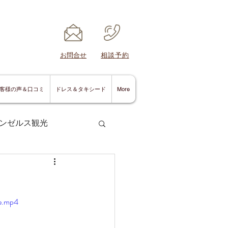
​お問合せ
​相談予約
客様の声＆口コミ
ドレス＆タキシード
More
ンゼルス観光
le.mp4
サンディエゴ情報