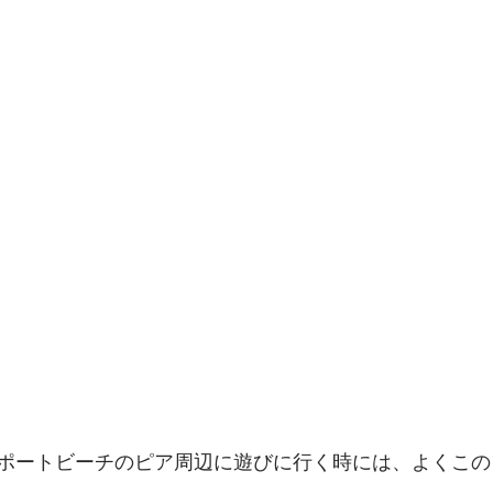
ィエゴグルメ
ラスベガスフォトウェディング
ラスベ
スグルメ
ハワイフォトウェディング
ハワイ情報
スウェディング
サンフランシスコウェディング
サン
ハワイウェディング
アメリカ情報
アメリカ観光
LA WEDDING AVENUEスタッフの1日
ポートビーチのピア周辺に遊びに行く時には、よくこの