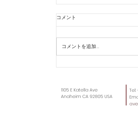
コメント
コメントを追加…
トートバッグ時代、これもや
ばい。
1105 E Katella Ave
Tel
Anaheim CA 92805 USA
Emai
av