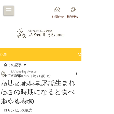
​お問合せ
​相談予約
記事
全ての記事
LA Wedding Avenue
全ての記事
2022年11月29日
読了時間: 1分
カリフォルニアで生まれ
ロサンゼルスフォトウェディング
たこの時期になると食べ
OCライフ
まくるもの
ロサンゼルス情報
ロサンゼルス観光