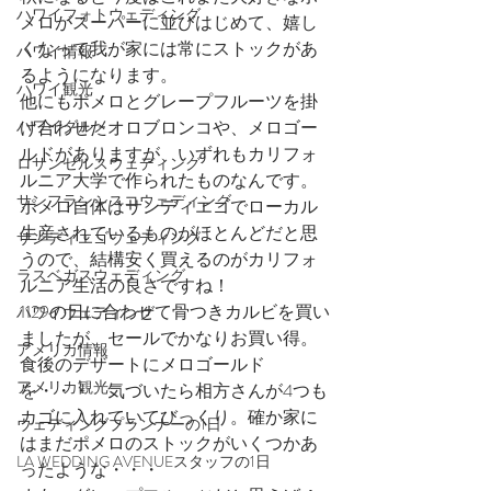
ハワイフォトウェディング
メロがスーパーに並びはじめて、嬉し
くなって我が家には常にストックがあ
ハワイ情報
るようになります。
ハワイ観光
他にもポメロとグレープフルーツを掛
け合わせたオロブロンコや、メロゴー
ハワイグルメ
ルドがありますが、いずれもカリフォ
ロサンゼルスウェディング
ルニア大学で作られたものなんです。
サンフランシスコウェディング
ポメロ自体はサンディエゴでローカル
生産されているものがほとんどだと思
サンディエゴウェディング
うので、結構安く買えるのがカリフォ
ラスベガスウェディング
ルニア生活の良さですね！
1129の日に合わせて骨つきカルビを買い
ハワイウェディング
ましたが、セールでかなりお買い得。
アメリカ情報
食後のデザートにメロゴールド
アメリカ観光
を・・・　気づいたら相方さんが4つも
カゴに入れていてびっくり。確か家に
ウェディングプランナーの1日
はまだポメロのストックがいくつかあ
LA WEDDING AVENUEスタッフの1日
ったような・・・