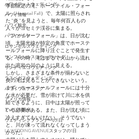
ハワイフォトウェディング
季節限定の滝、ホーステイル・フォー
ル（Horsetail Fall）で、太陽に照らされ
ハワイ情報
た “炎 “を見ようと、毎年何百人もの
ハワイ観光
人々がヨセミテ渓谷に集まる。
「ファイヤーフォール」は、日が沈む
ハワイグルメ
頃、太陽光線が特定の角度でホーステ
ロサンゼルスウェディング
ールフォールに降り注ぐことで発生す
サンフランシスコウェディング
る。その時、滝はまるで火山から流れ
出た溶岩の川のように見える。
サンディエゴウェディング
しかし、さまざまな条件が揃わないと
ラスベガスウェディング
炎の滝は見ることができないという。
まず、ホーステールフォールには十分
ハワイウェディング
な水が必要だ。雪が溶けて川に水を供
アメリカ情報
給できるように、日中は太陽が照って
アメリカ観光
いる必要がある。また、日が沈む頃に
冷えすぎてもいけない。そうでない
ウェディングプランナーの1日
と、川が凍って流れなくなってしまう
LA WEDDING AVENUEスタッフの1日
からだ。