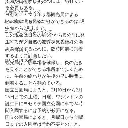
太陽が山を照らすためには、晴れてい
アメリカウェディング
る必要もある。
大自然ウェディング
ヨセミテ・マリポサ郡観光局による
と、炎の滝を見ることができるのは2月
花嫁体験談（お客様の声）
中旬から2月末まで。
ニューヨークウェディング
この現象は日没の約5分から15分前に発
ニューヨークフォトウェディング
生するが、自然の驚異を見る絶好の場
所を確保するために、数時間前に到着
アメリカ生活
するように計画したい。
ロサンゼルス生活
観光局は、駐車場を確保し、炎のたき
を見ることができる場所まで歩くため
に、午前の終わりか午後の早い時間に
到着することを勧めている。
国立公園局によると、2月10日から2月
25日までの土曜、日曜、ワシントンの
誕生日にヨセミテ国立公園に車で24時
間入園するには予約が必要になる。
国立公園局によると、月曜日から金曜
日までの入園者は予約不要とのこと。