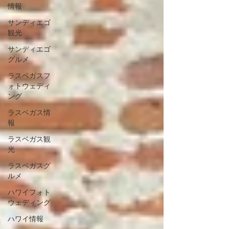
情報
サンディエゴ
観光
サンディエゴ
グルメ
ラスベガスフ
ォトウェディ
ング
ラスベガス情
報
ラスベガス観
光
ラスベガスグ
ルメ
ハワイフォト
ウェディング
ハワイ情報