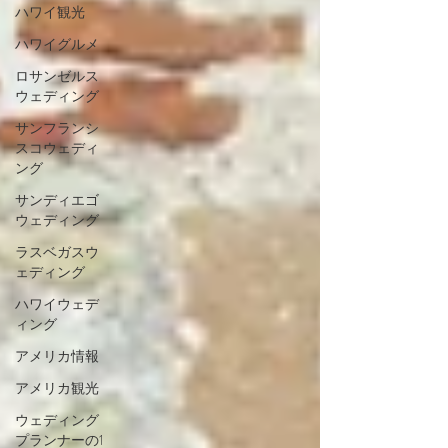
ハワイ観光
ハワイグルメ
ロサンゼルス
ウェディング
サンフランシ
スコウェディ
ング
サンディエゴ
ウェディング
ラスベガスウ
ェディング
ハワイウェデ
ィング
アメリカ情報
アメリカ観光
ウェディング
プランナーの1