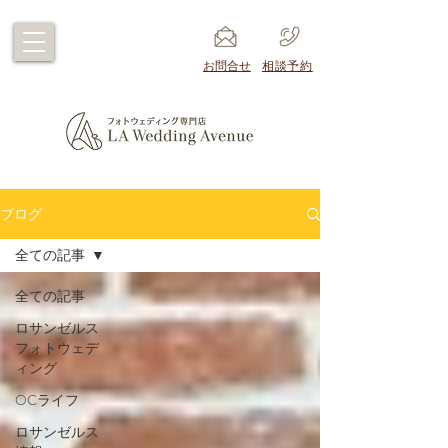
​お問合せ
​相談予約
ブログ
全ての記事
全ての記事
ロサンゼルス
フォトウェデ
ィング
OCライフ
ロサンゼルス