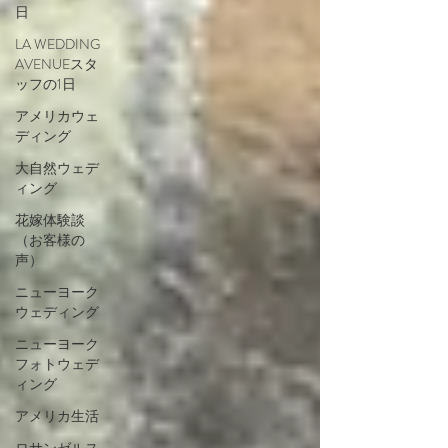
日
LA WEDDING
AVENUEスタ
ッフの1日
アメリカウェ
ディング
大自然ウェデ
ィング
花嫁体験談
（お客様の
声）
ニューヨーク
ウェディング
ニューヨーク
フォトウェデ
ィング
アメリカ生活