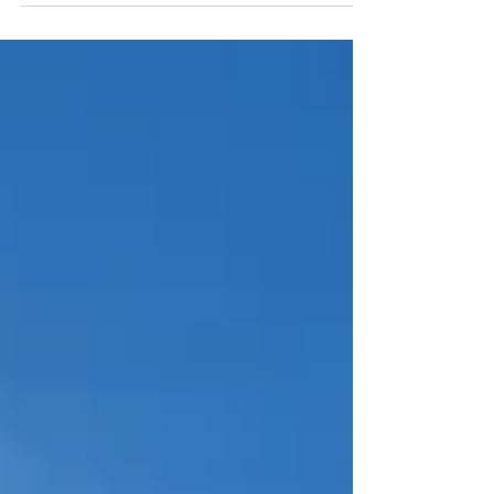
た〜ぷり撮影をお楽しみ頂きました♪弊社のウェデ
ィングにはご家族の同行も喜んで承っております
のでお気軽にご相談くださいね！ Bride &...