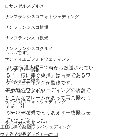
ロサンゼルスグルメ
サンフランシスコフォトウェディング
サンフランシスコ情報
サンフランシスコ観光
サンフランシスコグルメ
Tomoです。
サンディエゴフォトウェディング
TBSで毎週火曜日10時から放送されてい
サンディエゴ情報
る『王様に捧ぐ薬指』は古巣であるワ
サンディエゴ観光
タベウェディングが監修です。
表参道のワタベウェディングの店舗で
サンディエゴグルメ
はこんなフレームがあって写真撮れま
ラスベガスフォトウェディング
すよ！汗
ラスベガス情報
ミーハーなのでとりあえず一枚撮らせ
ていただきました。
ラスベガス観光
王様に捧ぐ薬指
ワタベウェディング
ラスベガスグルメ
ウェディングプランナーの1日