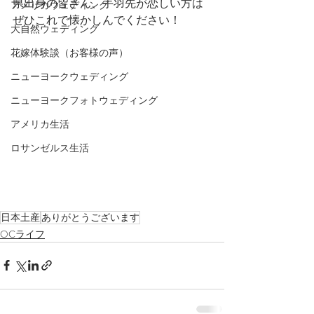
県出身の皆さん、手羽先が恋しい方は
アメリカウェディング
ぜひこれで懐かしんでください！
大自然ウェディング
花嫁体験談（お客様の声）
ニューヨークウェディング
ニューヨークフォトウェディング
アメリカ生活
ロサンゼルス生活
日本土産
ありがとうございます
OCライフ