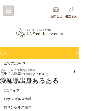
​お問合せ
​相談予約
記事
全ての記事
LA Wedding Avenue
全ての記事
2023年4月30日
読了時間: 1分
愛知県出身あるある
ロサンゼルスフォトウェディング
OCライフ
ロサンゼルス情報
ロサンゼルス観光