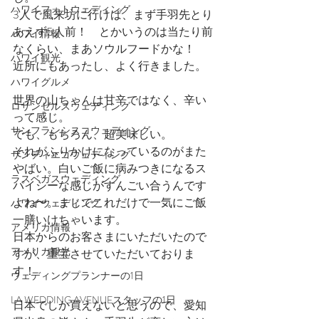
ハワイフォトウェディング
3人で風来坊に行けば、まず手羽先とり
あえず5人前！　とかいうのは当たり前
ハワイ情報
なくらい、まあソウルフードかな！　
ハワイ観光
近所にもあったし、よく行きました。
ハワイグルメ
世界の山ちゃんは甘辛ではなく、辛い
ロサンゼルスウェディング
って感じ。
サンフランシスコウェディング
でも、もちろん、超美味しい。
それがふりかけになっているのがまた
サンディエゴウェディング
やばい。白いご飯に病みつきになるス
ラスベガスウェディング
パイシーな感じがすんごい合うんです
よね〜。まじでこれだけで一気にご飯
ハワイウェディング
一膳いけちゃいます。
アメリカ情報
日本からのお客さまにいただいたので
アメリカ観光
すが、重宝させていただいておりま
す！
ウェディングプランナーの1日
LA WEDDING AVENUEスタッフの1日
日本でしか買えないと思うので、愛知