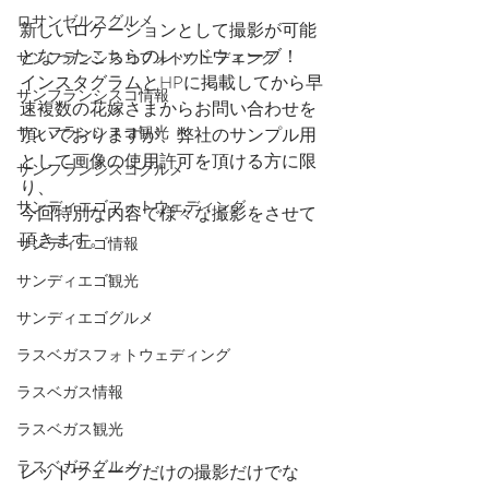
ロサンゼルスグルメ
新しいロケーションとして撮影が可能
となったこちらのレッドウェーブ！
サンフランシスコフォトウェディング
インスタグラムとHPに掲載してから早
サンフランシスコ情報
速複数の花嫁さまからお問い合わせを
サンフランシスコ観光
頂いておりますが、弊社のサンプル用
として画像の使用許可を頂ける方に限
サンフランシスコグルメ
り、
サンディエゴフォトウェディング
今回特別な内容で様々な撮影をさせて
頂きます。
サンディエゴ情報
サンディエゴ観光
サンディエゴグルメ
ラスベガスフォトウェディング
ラスベガス情報
ラスベガス観光
ラスベガスグルメ
レッドウェーブだけの撮影だけでな