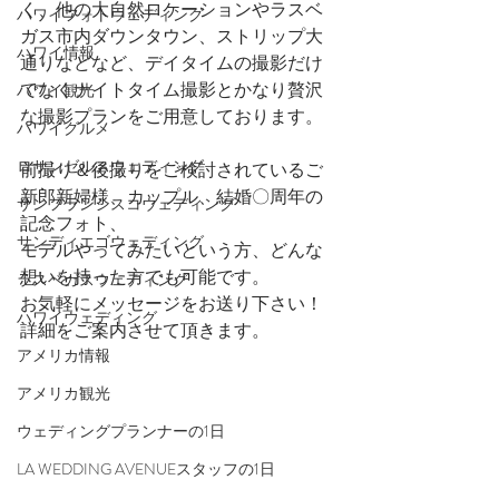
く、他の大自然ロケーションやラスベ
ハワイフォトウェディング
ガス市内ダウンタウン、ストリップ大
ハワイ情報
通りなどなど、デイタイムの撮影だけ
でなくナイトタイム撮影とかなり贅沢
ハワイ観光
な撮影プランをご用意しております。
ハワイグルメ
ロサンゼルスウェディング
前撮り＆後撮りをご検討されているご
新郎新婦様、カップル、結婚〇周年の
サンフランシスコウェディング
記念フォト、
サンディエゴウェディング
モデルやってみたいという方、どんな
想いを持った方でも可能です。
ラスベガスウェディング
お気軽にメッセージをお送り下さい！
ハワイウェディング
詳細をご案内させて頂きます。
アメリカ情報
アメリカ観光
ウェディングプランナーの1日
LA WEDDING AVENUEスタッフの1日