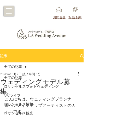
​お問合せ
​相談予約
記事
全ての記事
2020年10月9日
読了時間: 1分
全ての記事
ウェディングモデル募
ロサンゼルスフォトウェディング
集。
OCライフ
こんにちは、ウェディングプランナー
ロサンゼルス情報
兼ヘアメイクアップアーティストのカ
オルです。
ロサンゼルス観光