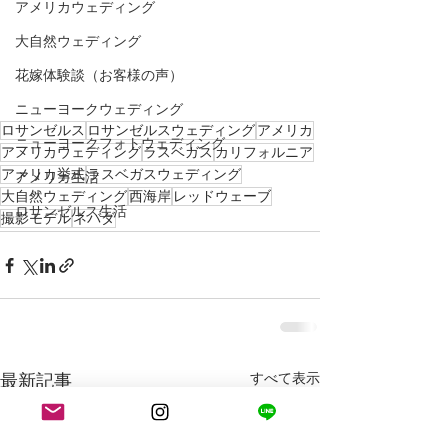
アメリカウェディング
大自然ウェディング
花嫁体験談（お客様の声）
ニューヨークウェディング
ロサンゼルス
ロサンゼルスウェディング
アメリカ
ニューヨークフォトウェディング
アメリカウェディング
ラスベガス
カリフォルニア
アメリカ挙式
ラスベガスウェディング
アメリカ生活
大自然ウェディング
西海岸
レッドウェーブ
ロサンゼルス生活
撮影モデル
ネバダ
最新記事
すべて表示