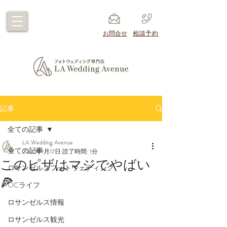
​お問合せ
​相談予約
記事
全ての記事
LA Wedding Avenue
全ての記事
2022年1月17日
読了時間: 1分
このピザはマジでやばい
ロサンゼルスフォトウェディング
🍕
OCライフ
ロサンゼルス情報
ロサンゼルス観光