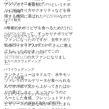
ハワイフォトウェディング
アメリカで一番最初にVPNというナポ
リピザの作り方やクオリティなどを保
ハワイ情報
障する機関に選ばれたPIZZERIAなので
ハワイ観光
す。
3年前にナポリピザを食べるためだけに
ハワイグルメ
NAPOLIに行って、すっかりナポリピザ
ロサンゼルスウェディング
ファンになったのですが、去年ナポリ
サンフランシスコウェディング
出身のイタリア人のCLIENTさんに教え
てもらったのがきっかけでこの
サンディエゴウェディング
SETTEBELLOの大ファンになりまし
ラスベガスウェディング
た。
ハワイウェディング
ランチメニューは９ドルで、水牛モッ
アメリカ情報
ツァレラのマルゲリータが食べられる
んです。ピザ窯から上がってきたばか
アメリカ観光
りの香ばしさと、モッツァレラのと
ウェディングプランナーの1日
ろ〜とした食感、フレッシュトマトの
LA WEDDING AVENUEスタッフの1日
ピザソースの絶妙な味が本当にたまら