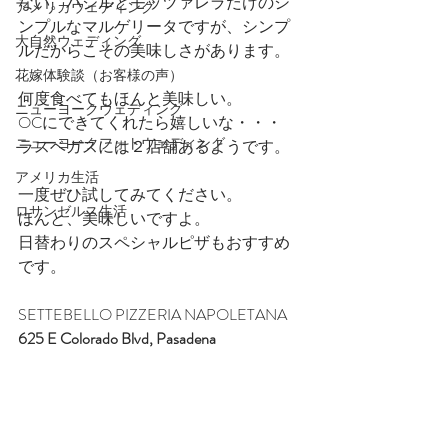
ない。バジルとモッツァレラだけのシ
アメリカウェディング
ンプルなマルゲリータですが、シンプ
大自然ウェディング
ルだからこその美味しさがあります。
花嫁体験談（お客様の声）
何度食べてもほんと美味しい。
ニューヨークウェディング
OCにできてくれたら嬉しいな・・・
ニューヨークフォトウェディング
ラスベガスには２店舗あるようです。
アメリカ生活
一度ぜひ試してみてください。
ロサンゼルス生活
ほんと、美味しいですよ。
日替わりのスペシャルピザもおすすめ
です。
SETTEBELLO PIZZERIA NAPOLETANA
625 E Colorado Blvd, Pasadena