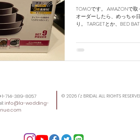
TOMOです。 AMAZON
ィエゴグルメ
ラスベガスフォトウェディング
ラスベ
オーダーしたら、めっちゃ
り。 TARGETとか、BED BA
たけど全然売ってなくて、A
スグルメ
ハワイフォトウェディング
ハワイ情報
で買うよりも何となく高いかな
スウェディング
サンフランシスコウェディング
サン
ハワイウェディング
アメリカ情報
アメリカ観光
: +1-714-389-8057
© 2026 I'z BRIDAL ALL RIGHTS RESERV
l:
info
@la-wedding-
enue.com
LA WEDDING AVENUEスタッフの1日