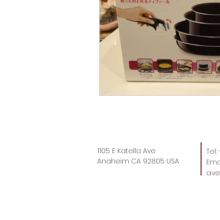
サンディエゴ観光
サンデ
ラスベガス観光
ラスベガ
ハワイグルメ
ロサンゼル
ラスベガスウェディング
1105 E Katella Ave
Tel
Anaheim CA 92805 USA
Emai
ウェディングプランナーの1日
av