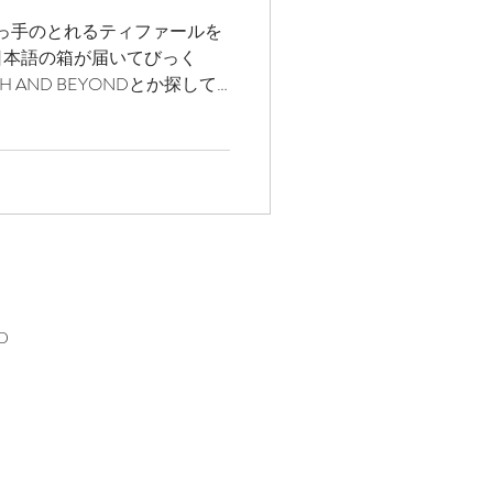
で取っ手のとれるティファールを
ガス情報
日本語の箱が届いてびっく
TH AND BEYONDとか探して
MAZONで買うことに。日本
ハワイ観光
？ 9点セット...
ディエゴウェディング
ED