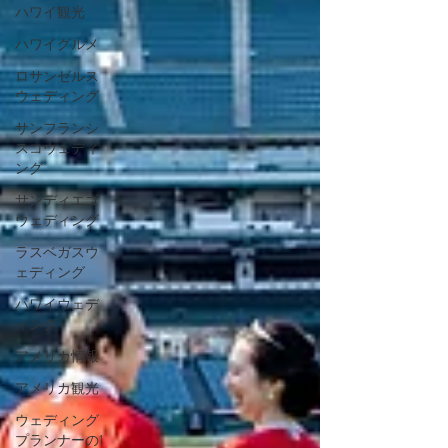
ハワイ観光
ハワイグルメ
ロサンゼルス
ウェディング
サンフランシ
スコウェディ
ング
サンディエゴ
ウェディング
ラスベガスウ
ェディング
ハワイウェデ
ィング
アメリカ情報
アメリカ観光
ウェディング
プランナーの1