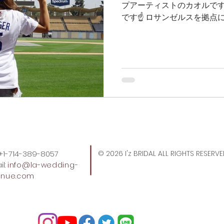
プアーティストのカオルです
ィエゴグルメ
ラスベガスフォトウェディング
ラスベ
です☝ ロサンゼルスを拠点
べき日、 我らの地元ドジャ
したーーーー‼‼‼‼👏 といって
スグルメ
ハワイフォトウェディング
ハワイ情報
スウェディング
サンフランシスコウェディング
サン
ハワイウェディング
アメリカ情報
アメリカ観光
: +1-714-389-8057
© 2026 I'z BRIDAL ALL RIGHTS RESERV
l:
info
@la-wedding-
enue.com
LA WEDDING AVENUEスタッフの1日