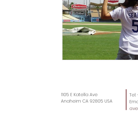
サンディエゴ観光
サンデ
ラスベガス観光
ラスベガ
ハワイグルメ
ロサンゼル
ラスベガスウェディング
1105 E Katella Ave
Tel
Anaheim CA 92805 USA
Emai
ウェディングプランナーの1日
av