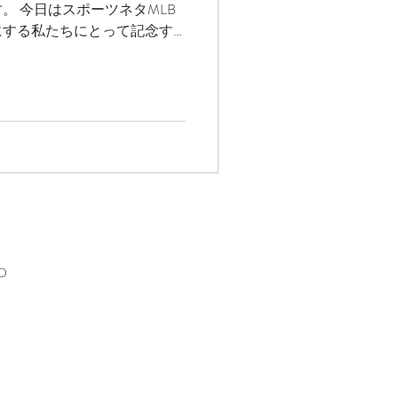
。 今日はスポーツネタMLB
ガス情報
にする私たちにとって記念す
ースがチャンピオンになりま
も・・...
ハワイ観光
ディエゴウェディング
ED