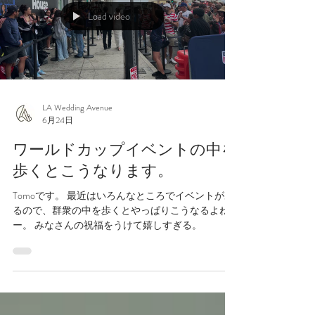
ズやサンタモニカでの撮影をして、今回のプロポ
ーズの舞台となるマリブでサンセット時に合わせ
て移動。 お花屋さんに現地までお花を届けていた
だいて、Yさんのソロ撮影の間に花束をとりに行っ
Load video
てもらってビーチに戻りプロポーズが始まりまし
た。 ぼくはその間は遠くから見守らせていただき
ましたが、Yさんの波の音にも負けない大き
な ”YES！！” の声とお二人が熱くハグする姿を
みてこれまでのTさんとの打ち合わせの中から伝わ
ってくるたくさんの愛情が叶った嬉しさでぼくも
お花屋さんも号泣。ヘアメイク中から、移動中の
LA Wedding Avenue
6月24日
車内、撮影中とずっとそのサプライズがバレない
ようにと緊張の連続でしたが無事に感動的にプロ
ワールドカップイベントの中を
ポーズも行われて安心しすぎて余計涙が溢れたの
かな。...
歩くとこうなります。
Tomoです。 最近はいろんなところでイベントがあ
るので、群衆の中を歩くとやっぱりこうなるよね
ー。 みなさんの祝福をうけて嬉しすぎる。