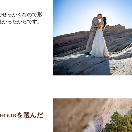
でせっかくなので形
良かったからです。
enue
を選んだ