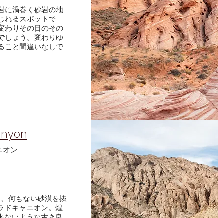
岩に渦巻く砂岩の地
じれるスポットで
変わりその日のその
でしょう。変わりゆ
ること間違いなしで
anyon
ニオン
間、何もない砂漠を抜
ラドキャニオン。煌
来ないような古き良