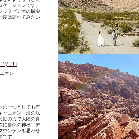
ロケーションです。
ジックビデオの撮影
一度は訪れてみたい
nyon​
ャニオン
トの一つとしても有
キャニオン。海の底
変動の力で大陸の真
さに自然の神秘！デ
マウンテンを思わせ
グです。