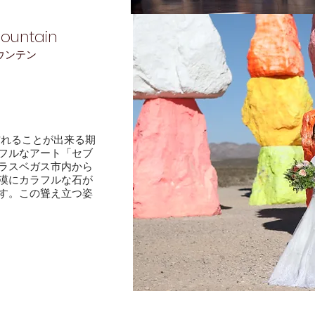
ountain
ウンテン
で訪れることが出来る期
フルなアート「セブ
ラスベガス市内から
漠にカラフルな石が
す。この聳え立つ姿