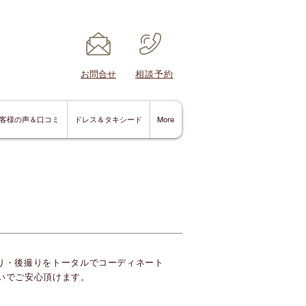
​お問合せ
​相談予約
客様の声＆口コミ
ドレス＆タキシード
More
撮り・後撮り
をトータルでコーディネート
いでご安心頂けます。