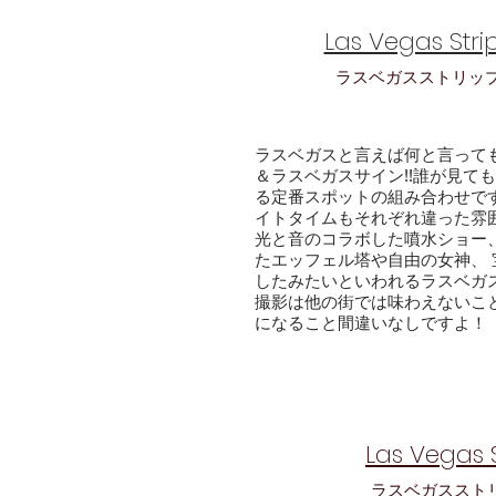
Las Vegas Stri
ラスベガスストリッ
ラスベガスと言えば何と言って
＆ラスベガスサイン!!誰が見て
る定番スポットの組み合わせで
イトタイムもそれぞれ違った雰
光と音のコラボした噴水ショー
たエッフェル塔や自由の女神、
したみたいといわれるラスベガ
撮影は
他の街では味わえないこ
になること間違いなしですよ！
Las Vegas S
​ラスベガススト