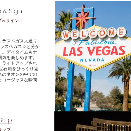
p & Sign
プ＆サイン
もラスベガス大通り
もラスベガス☆と分か
す。デイタイムもナ
囲気を楽しめます。
、ライトアップされ
 宝石箱をひっくり返
スのネオンの中での
とゴージャスな瞬間
trip
リップ