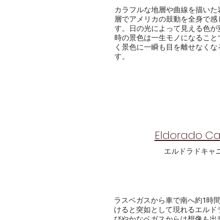
カラフルな地層や曲線を描いた
層でアメリカの鼓動を全身で感
す。日の光によって見える色が
時の景色は一生モノになること
く景色に一瞬も目を離せなくな
す。
Eldorado C
​エルドラドキャ
ラスベガスから車で南へ約1時
けると突如として現れるエルド
びやかなベガスからは想像も出