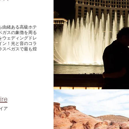
ら由緒ある高級ホテ
ベガスの象徴を周る
をウェディングドレ
イン！光と音のコラ
ラスベガスで最も煌
re​
イア