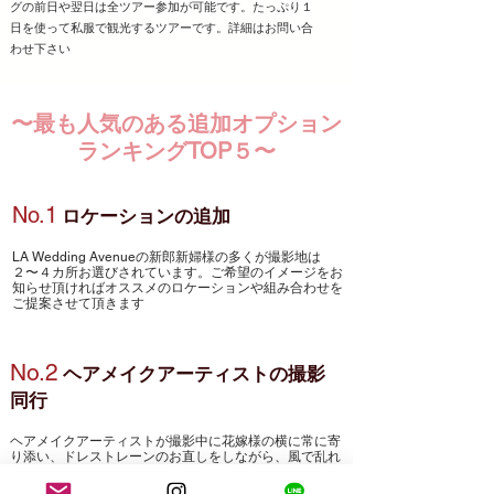
グの前日や翌日は全ツアー参加が可能です。たっぷり１
日を使って
私服で観光するツアーです。
詳細はお問い合
わせ下さい
〜最も人気のある追加オプション
ランキングTOP５〜
No.1
ロケーションの追加
​LA Wedding Avenueの新郎新婦様の多くが撮影地は
２〜４カ所お選びされています。ご希望のイメージをお
知らせ頂ければオススメのロケーションや組み合わせを
ご提案させて頂きます
No.2
ヘアメイクアーティストの撮影
同行
​ヘアメイクアーティストが撮影中に花嫁様の横に常に寄
り添い、ドレストレーンのお直しをしながら、
風で乱れ
てしまった髪の毛のお直しやリップが取れてしまった際
の塗り直しを行い、撮影終了まで徹底して
​花嫁様の美し