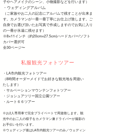
子やヘアメイクのシーン、小物撮影などを行います
）
・ウェディングアルバム
（ご家族やお二人の記念にアルバムで残すことが出来ま
す。カメラマンが一冊一冊丁寧にお仕上げ致します。ご
自身でお選び頂いたお写真で作成しますのでお気に入り
の一冊が永遠に残せます）
※8×11インチ（
約20cm×27.5cm)
ハードカバー/ソフト
カバー選択可
​全30ページ〜
​私服観光フォトツアー
・LA市内観光フォトツアー
（8時間オーダーメイドでお好きな観光地を周遊い
たします）
・サルベーションマウンテンフォトツアー
・ジョシュアツリー国立公園ツアー
・ルート６６ツアー
※
お2人専用車で完全プライベートで周遊致します。観
光中のお二人の様子をカメラマン兼ドライバーが撮影の
お手伝いを行います。
※
ウェディング後はLA市内観光ツアーのみ／ウェディン