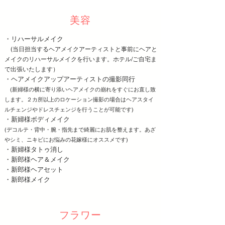
​美容
・リハーサルメイク
(
当日担当するヘアメイクアーティストと事前にヘアと
メイクのリハーサルメイクを行います。
ホテル/ご自宅ま
で出張いたします）
・ヘアメイクアップアーティストの撮影同行
(新婦
様の横に寄り添いヘアメイクの崩れをすぐにお直し致
します。２カ所以上のロケーション撮影の場合はヘアスタイ
ルチェンジやドレスチェンジを行うことが可能です)
・新婦様ボディメイク
(デコルテ・背中・腕・指先まで綺麗にお肌を整えます。あざ
やシミ、ニキビにお悩みの花嫁様にオススメです
)
・新婦様タトゥ消し
・新郎様ヘア＆メイク
・新郎様ヘアセット
・新郎様メイク
​フラワー