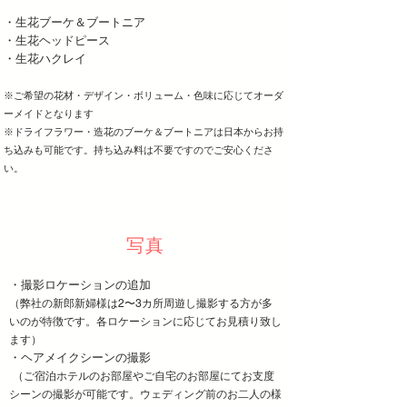
・生花ブーケ＆ブートニア
・生花ヘッドピース
・生花ハクレイ
※ご希望の花材・デザイン・ボリューム・色味に応じてオーダ
ーメイドと
なります
​※ドライフラワー・造花のブーケ＆ブートニアは日本からお持
ち込みも可能です。持ち込み料は不要ですのでご安心くださ
い。
​写真
・撮影ロケーションの追加
（弊社の新郎新婦様は2〜3カ所周遊し撮影する方が多
いのが特徴です。各ロケ
ーションに応じてお見積り致し
ます）
・ヘアメイクシーンの撮影
（ご宿泊ホテルのお部屋やご自宅のお部屋にてお支度
シーンの撮影が可能です。ウェディング前のお二人の様