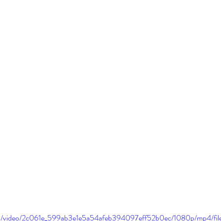
.com/video/2c061e_599ab3e1e5a54afeb394097eff52b0ec/1080p/mp4/fi