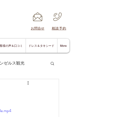
​お問合せ
​相談予約
客様の声＆口コミ
ドレス＆タキシード
More
ンゼルス観光
サンディエゴ情報
ile.mp4