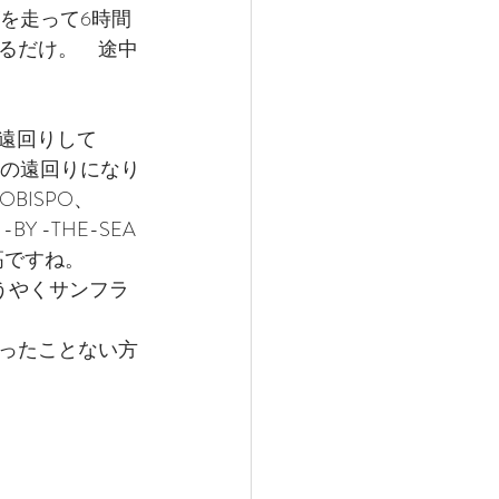
Yを走って6時間
るだけ。　途中
って遠回りして
いの遠回りになり
OBISPO、
BY -THE-SEA
高ですね。
うやくサンフラ
ったことない方