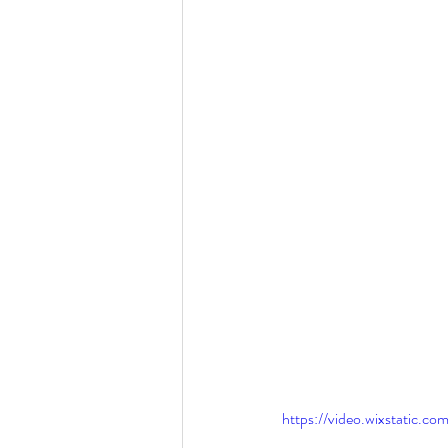
サンディエゴ観光
サンデ
ラスベガス観光
ラスベガ
ハワイグルメ
ロサンゼル
ラスベガスウェディング
ウェディングプランナーの1日
https://video.wixstatic