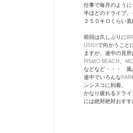
仕事で毎月のように
半ほどのドライブ。
２５０キロくらい直
前回は久しぶりにBIR
US101で向かう
ますが、途中の見所はたく
PISMO BEACH、MO
などなど・・・　風
途中でいろんなPA
ンシスコに到着。
かなり疲れるドライ
には絶対絶対おすす