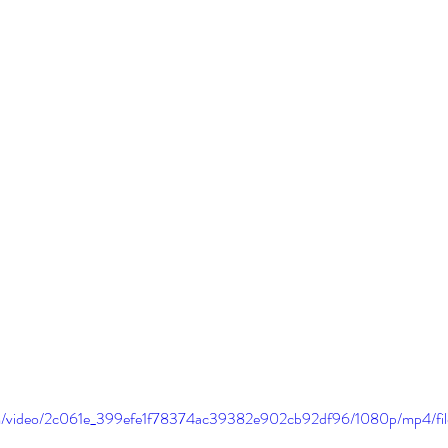
ィエゴグルメ
ラスベガスフォトウェディング
ラスベ
スグルメ
ハワイフォトウェディング
ハワイ情報
スウェディング
サンフランシスコウェディング
サン
ハワイウェディング
アメリカ情報
アメリカ観光
LA WEDDING AVENUEスタッフの1日
.com/video/2c061e_399efe1f78374ac39382e902cb92df96/1080p/mp4/fi