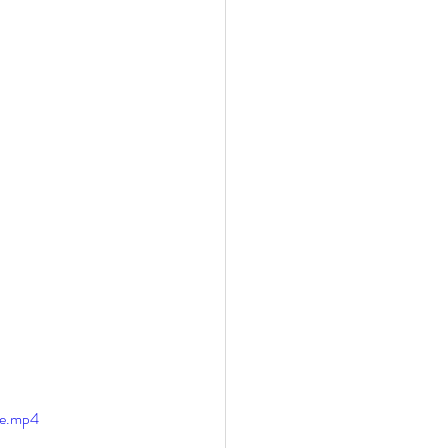
ガス情報
ハワイ観光
ディエゴウェディング
le.mp4