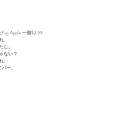
Fuji Apple 一個$2.99
れ。
たし。
ゃない？
れ。
てパー。