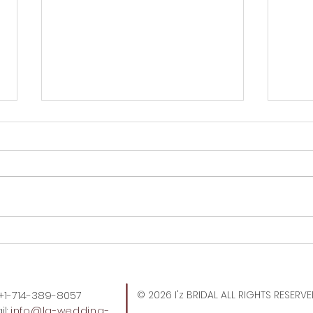
Tok
トレジョのトートバッグ、久
しぶりに買えた。
: +1-714-389-8057
© 2026 I'z BRIDAL ALL RIGHTS RESERV
l:
info
@la-wedding-