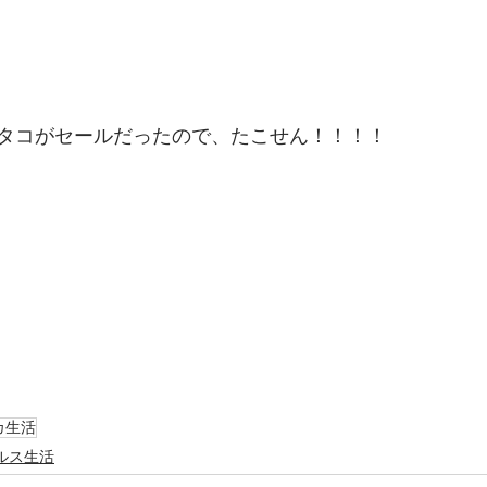
RALでタコがセールだったので、たこせん！！！！
カ生活
ルス生活