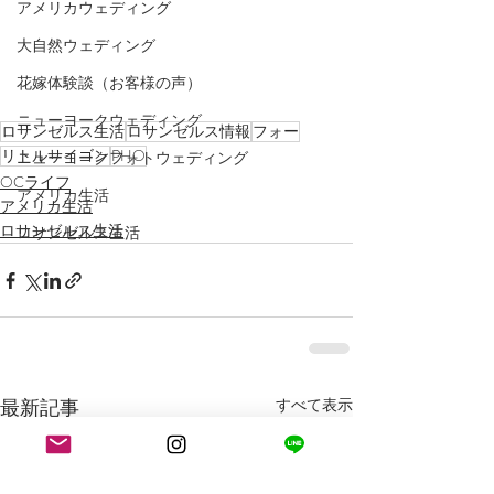
アメリカウェディング
大自然ウェディング
花嫁体験談（お客様の声）
ニューヨークウェディング
ロサンゼルス生活
ロサンゼルス情報
フォー
リトルサイゴン
PHO
ニューヨークフォトウェディング
OCライフ
アメリカ生活
アメリカ生活
ロサンゼルス生活
ロサンゼルス生活
最新記事
すべて表示