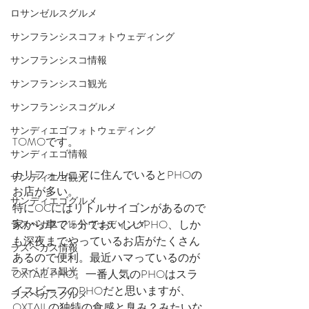
ロサンゼルスグルメ
サンフランシスコフォトウェディング
サンフランシスコ情報
サンフランシスコ観光
サンフランシスコグルメ
サンディエゴフォトウェディング
TOMOです。
サンディエゴ情報
カリフォルニアに住んでいるとPHOの
サンディエゴ観光
お店が多い。
サンディエゴグルメ
特にOCにはリトルサイゴンがあるので
家から車で15分でおいしいPHO、しか
ラスベガスフォトウェディング
も深夜までやっているお店がたくさん
ラスベガス情報
あるので便利。最近ハマっているのが
ラスベガス観光
OXTAIL PHO。一番人気のPHOはスラ
イスビーフのPHOだと思いますが、
ラスベガスグルメ
OXTAILの独特の食感と臭み？みたいな