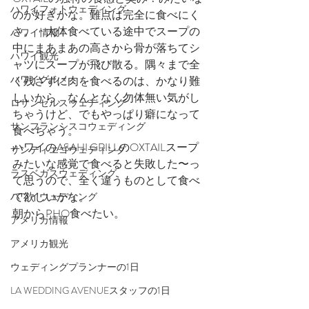
ハワイフォトウェディング
のが好きかな。難点は完全に食べにく
さ。　大体食べている途中でスープの
ハワイ情報
中にまあまあの高さから骨が落ちてシ
ハワイ観光
ャツにスープが飛び散る。隅々まで全
ハワイグルメ
く残さずに肉を食べるのは、かなり難
しいから、なんとなく勿体無い気がし
ロサンゼルスウェディング
ちゃうけど、でもやっぱり癖になって
サンフランシスコウェディング
食べちゃう。
ハワイのASAHI GRILLのOXTAILスープ
サンディエゴウェディング
みたいな感覚で食べると失敗した〜っ
ラスベガスウェディング
て思うので、全く違うものとして食べ
て欲しいかな。
ハワイウェディング
朝からPHO食べたい。
アメリカ情報
アメリカ観光
ウェディングプランナーの1日
LA WEDDING AVENUEスタッフの1日