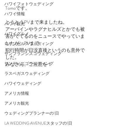
ハワイフォトウェディング
Tomoです。
ハワイ情報
とうとうPVまで来ましたね。
ハワイ観光
アーバインやラグナヒルズとかでも被
ハワイグルメ
害がでてるのをニュースでやっていま
したが、PVまで。
ロサンゼルスウェディング
犯行時間が日没直後というのも意外で
サンフランシスコウェディング
した。
サンディエゴウェディング
みなさん、ご注意を！
ラスベガスウェディング
ハワイウェディング
アメリカ情報
アメリカ観光
ウェディングプランナーの1日
LA WEDDING AVENUEスタッフの1日