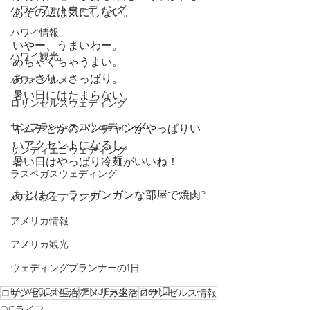
ハワイフォトウェディング
あその辺は気にしない。
ハワイ情報
いやー、うまいわー。
ハワイ観光
めちゃくちゃうまい。
あっさり、さっぱり。
ハワイグルメ
暑い日にはたまらない。
ロサンゼルスウェディング
サンフランシスコウェディング
キムチとかのパンチャンがやっぱりい
いアクセントになるし。
サンディエゴウェディング
暑い日はやっぱり冷麺がいいね！
ラスベガスウェディング
あとはクーラーガンガンな部屋で焼肉?
ハワイウェディング
アメリカ情報
アメリカ観光
ウェディングプランナーの1日
LA WEDDING AVENUEスタッフの1日
ロサンゼルス生活
アメリカ生活
ロサンゼルス情報
OCライフ