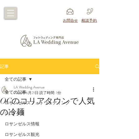
​お問合せ
​相談予約
記事
全ての記事
LA Wedding Avenue
全ての記事
2024年6月21日
読了時間: 1分
OCのコリアタウンで人気
ロサンゼルスフォトウェディング
の冷麺
OCライフ
ロサンゼルス情報
ロサンゼルス観光