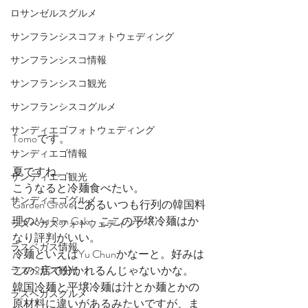
ロサンゼルスグルメ
サンフランシスコフォトウェディング
サンフランシスコ情報
サンフランシスコ観光
サンフランシスコグルメ
サンディエゴフォトウェディング
Tomoです。
サンディエゴ情報
夏ですね。
サンディエゴ観光
こうなると冷麺食べたい。
サンディエゴグルメ
Garden Groveにあるいつも行列の韓国料
理のMo Ran Gak。ここの平壌冷麺はか
ラスベガスフォトウェディング
なり評判がいい。
ラスベガス情報
冷麺といえばYu Chunかなーと。好みは
この2店で分かれるんじゃないかな。
ラスベガス観光
韓国冷麺と平壌冷麺は汁とか麺とかの
ラスベガスグルメ
原材料に違いがあるみたいですが、ま