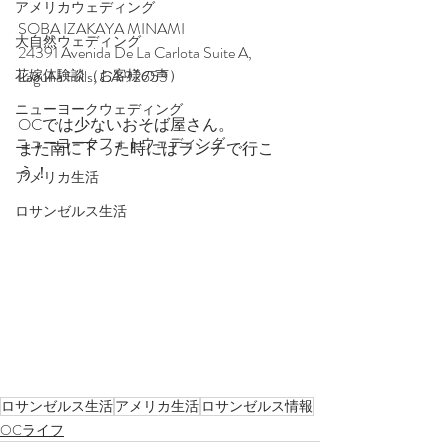
アメリカウェディング
SOBA IZAKAYA MINAMI
大自然ウェディング
24391 Avenida De La Carlota Suite A, 
Laguna Hills, CA 92653
花嫁体験談（お客様の声）
ニューヨークウェディング
OCでは少ないおそば屋さん。
ニューヨークフォトウェディング
また南に下った時にはランチで行こ
う！
アメリカ生活
ロサンゼルス生活
ロサンゼルス生活
アメリカ生活
ロサンゼルス情報
OCライフ