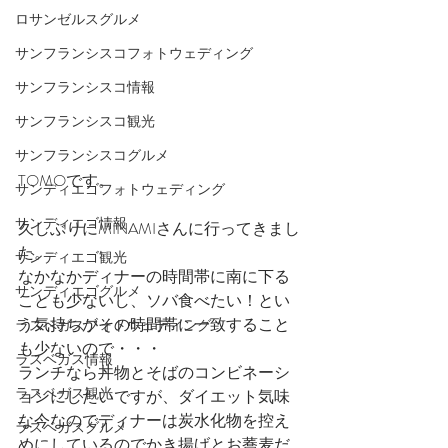
ロサンゼルスグルメ
サンフランシスコフォトウェディング
サンフランシスコ情報
サンフランシスコ観光
サンフランシスコグルメ
TOMOです。
サンディエゴフォトウェディング
サンディエゴ情報
久しぶりにMINAMIさんに行ってきまし
た。
サンディエゴ観光
なかなかディナーの時間帯に南に下る
サンディエゴグルメ
ことも少ないし、ソバ食べたい！とい
う気持ちがその時間帯に一致すること
ラスベガスフォトウェディング
も少ないので・・・
ラスベガス情報
ランチなら丼物とそばのコンビネーシ
ラスベガス観光
ョンにしたいですが、ダイエット気味
な今なのでディナーは炭水化物を控え
ラスベガスグルメ
めにしているのでかき揚げとお蕎麦だ