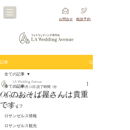
​お問合せ
​相談予約
記事
全ての記事
LA Wedding Avenue
全ての記事
2022年1月24日
読了時間: 1分
OCのおそば屋さんは貴重
ロサンゼルスフォトウェディング
です。
OCライフ
ロサンゼルス情報
ロサンゼルス観光