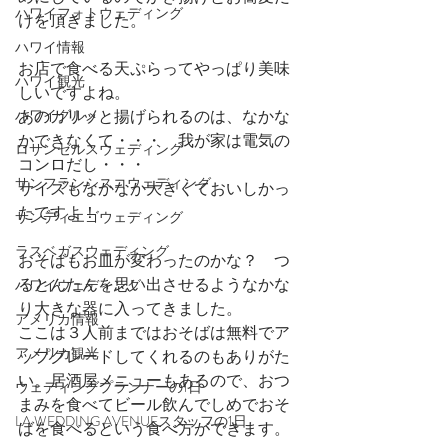
ハワイフォトウェディング
けを頂きました。
ハワイ情報
お店で食べる天ぷらってやっぱり美味
ハワイ観光
しいですよね。
あのカリッと揚げられるのは、なかな
ハワイグルメ
かできなくて・・・　我が家は電気の
ロサンゼルスウェディング
コンロだし・・・
サンフランシスコウェディング
サイズもなかなか大きくておいしかっ
たですよ！
サンディエゴウェディング
ラスベガスウェディング
おそばもお皿が変わったのかな？　つ
るとんたんを思い出させるようなかな
ハワイウェディング
り大きな器に入ってきました。
アメリカ情報
ここは３人前まではおそばは無料でア
アメリカ観光
ップグレードしてくれるのもありがた
い。居酒屋メニューもあるので、おつ
ウェディングプランナーの1日
まみを食べてビール飲んでしめでおそ
LA WEDDING AVENUEスタッフの1日
ばを食べるという食べ方ができます。