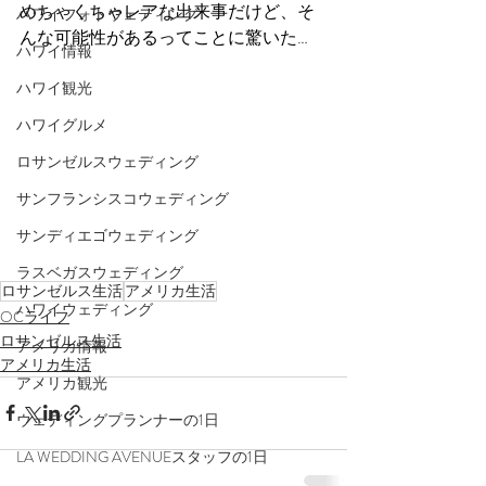
めちゃくちゃレアな出来事だけど、そ
ハワイフォトウェディング
んな可能性があるってことに驚いた…
ハワイ情報
ハワイ観光
ハワイグルメ
ロサンゼルスウェディング
サンフランシスコウェディング
サンディエゴウェディング
ラスベガスウェディング
ロサンゼルス生活
アメリカ生活
ハワイウェディング
OCライフ
ロサンゼルス生活
アメリカ情報
アメリカ生活
アメリカ観光
ウェディングプランナーの1日
LA WEDDING AVENUEスタッフの1日