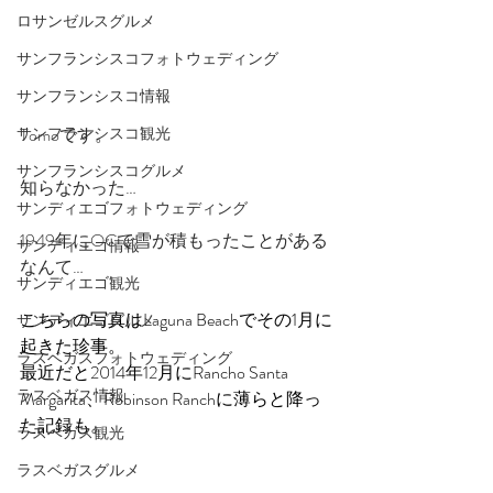
ロサンゼルスグルメ
サンフランシスコフォトウェディング
サンフランシスコ情報
Tomoです。
サンフランシスコ観光
サンフランシスコグルメ
知らなかった…
サンディエゴフォトウェディング
1949年にOCで雪が積もったことがある
サンディエゴ情報
なんて…
サンディエゴ観光
こちらの写真はLaguna Beachでその1月に
サンディエゴグルメ
起きた珍事。
ラスベガスフォトウェディング
最近だと2014年12月にRancho Santa 
ラスベガス情報
Margarita、Robinson Ranchに薄らと降っ
た記録も。
ラスベガス観光
ラスベガスグルメ