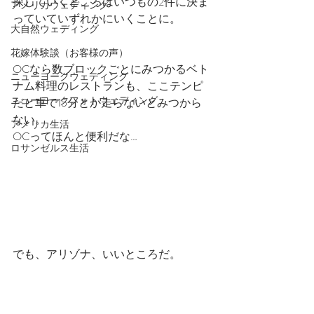
探していくところはいつもの2件に決ま
アメリカウェディング
っていていずれかにいくことに。　
大自然ウェディング
花嫁体験談（お客様の声）
OCなら数ブロックごとにみつかるベト
ニューヨークウェディング
ナム料理のレストランも、ここテンピ
ニューヨークフォトウェディング
だと車で15分とか走らないとみつから
ない。
アメリカ生活
OCってほんと便利だな…
ロサンゼルス生活
でも、アリゾナ、いいところだ。