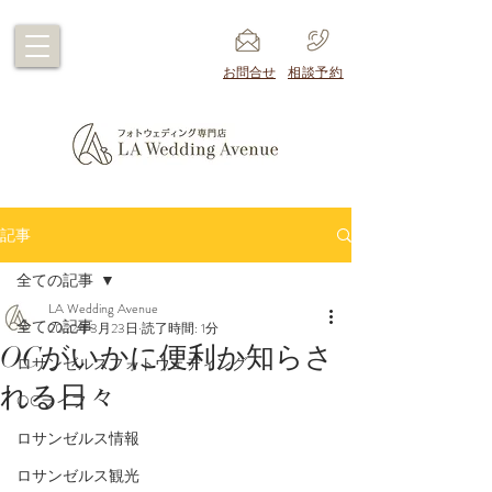
​お問合せ
​相談予約
記事
全ての記事
LA Wedding Avenue
全ての記事
2022年3月23日
読了時間: 1分
OCがいかに便利か知らさ
ロサンゼルスフォトウェディング
れる日々
OCライフ
ロサンゼルス情報
ロサンゼルス観光