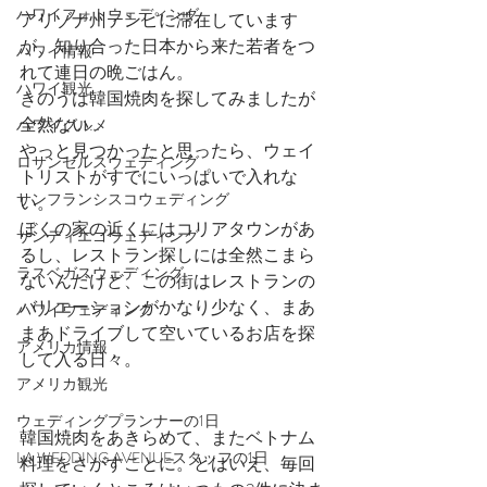
ハワイフォトウェディング
アリゾナ州テンピに滞在しています
が、知り合った日本から来た若者をつ
ハワイ情報
れて連日の晩ごはん。
ハワイ観光
きのうは韓国焼肉を探してみましたが
全然ない…
ハワイグルメ
やっと見つかったと思ったら、ウェイ
ロサンゼルスウェディング
トリストがすでにいっぱいで入れな
サンフランシスコウェディング
い。
ぼくの家の近くにはコリアタウンがあ
サンディエゴウェディング
るし、レストラン探しには全然こまら
ラスベガスウェディング
ないんだけど、この街はレストランの
バリエーションがかなり少なく、まあ
ハワイウェディング
まあドライブして空いているお店を探
アメリカ情報
して入る日々。
アメリカ観光
ウェディングプランナーの1日
韓国焼肉をあきらめて、またベトナム
LA WEDDING AVENUEスタッフの1日
料理をさがすことに。とはいえ、毎回