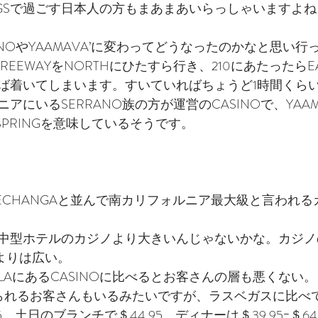
RINGSで過ごす日本人の方もまあまあいらっしゃいますよ
CASINOやYAAMAVA’に変わってどうなったのかなと思い
FREEWAYをNORTHにひたすら行き、210にあたったらEAS
ば着いてしまいます。すいていればちょうど1時間くら
にいるSERRANO族の方が運営のCASINOで、YAAM
でSPRINGを意味しているそうです。
るPECHANGAと並んで南カリフォルニア最大級と言われ
中型ホテルのカジノより大きいんじゃないかな。カジノ
Oよりは広い。
AにあるCASINOに比べるとお客さんの層も悪くない。
で来られるお客さんもいるみたいですが、ラスベガスに比べ
5、土日のブランチで＄44.95、ディナーは＄39.95ｰ＄64