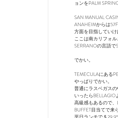
ョンをPALM SP
SAN MANUAL 
ANAHEIMからは57
方面を目指していけ
ここは南カリフォルニア
SERRANOの言語
でかい。
TEMECULAにあ
やっぱりでかい。
普通にラスベガスの
いったらBELLAGI
高級感もあるので、L
BUFFET目当て
平日ランチで＄29.9