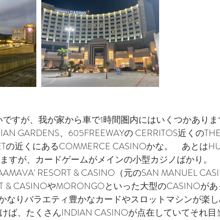
ィエゴグルメ
ラスベガスフォトウェディング
ラスベ
スグルメ
ハワイフォトウェディング
ハワイ情報
スウェディング
サンフランシスコウェディング
サン
いですが、我が家から車で1時間圏内にはいくつかありま
N GARDENS、605FREEWAYの CERRITOS近くのTHE
ハワイウェディング
アメリカ情報
アメリカ観光
TLETの近くにあるCOMMERCE CASINOかな。　あとはHU
とかありますが、カードゲームがメインの小型カジノばかり。
AVA' RESORT & CASINO（元のSAN MANUEL CA
LA WEDDING AVENUEスタッフの1日
ORT & CASINOやMORONGOといった大型のCASINO
かなりバラエティ豊かなカードやスロットマシンが楽しめ
行けば、たくさんINDIAN CASINOが点在していてそれ