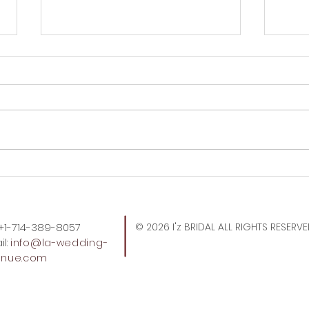
すごい2人が遊びにきてくれ
トー
た。
ばい
: +1-714-389-8057
© 2026 I'z BRIDAL ALL RIGHTS RESERV
l:
info
@la-wedding-
enue.com