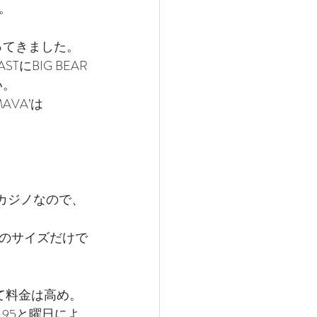
ね。
行ってきました。
TにBIG BEAR
い。
AVA’は
るカジノなので、
のサイズだけで
て料金は高め。
.95と曜日によ