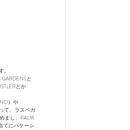
ガス情報
ハワイ観光
ディエゴウェディング
す。
 GARDENSと
STLERとか
SINO）や
があって、ラスベガ
まし、PALM 
目当てにバケーシ