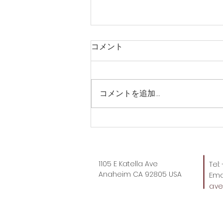
コメント
コメントを追加…
Targetでも売り切れ？うます
ぎる。
1105 E Katella Ave
Tel
Anaheim CA 92805 USA
Emai
av