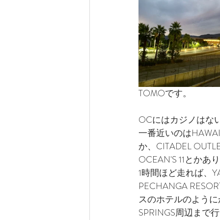
サンディエゴ観光
サンデ
ラスベガス観光
ラスベガ
TOMOです。
ハワイグルメ
ロサンゼル
OCにはカジノはな
一番近いのはHAWAIIA
ラスベガスウェディング
か、CITADEL OU
OCEAN'S 11
1時間ほど走れば、YAAM
ウェディングプランナーの1日
PECHANGA RES
スのホテルのように
SPRINGS周辺まで