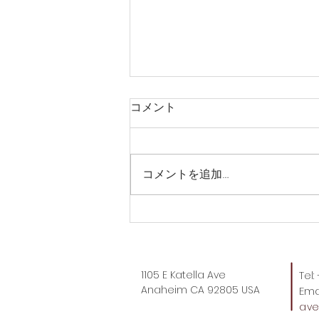
コメント
コメントを追加…
Targetでも売り切れ？うます
ぎる。
1105 E Katella Ave
Tel
Anaheim CA 92805 USA
Emai
av