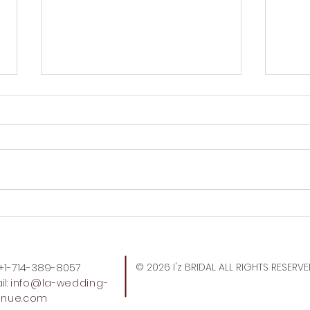
すごい2人が遊びにきてくれ
トー
た。
ばい
: +1-714-389-8057
© 2026 I'z BRIDAL ALL RIGHTS RESERV
l:
info
@la-wedding-
enue.com